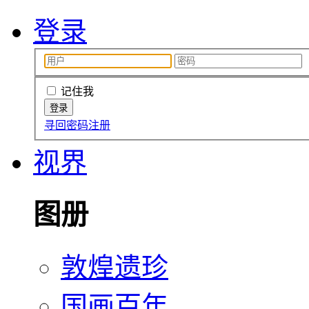
登录
记住我
寻回密码
注册
视界
图册
敦煌遗珍
国画百年