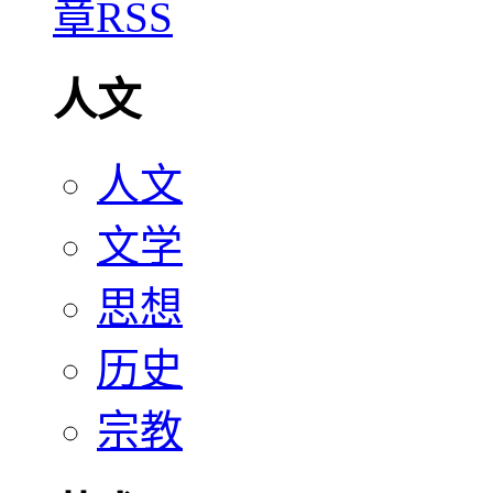
人文
人文
文学
思想
历史
宗教