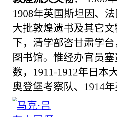
1908年英国斯坦因、
大批敦煌遗书及其它文物
下，清学部咨甘肃学台
图书馆。惟经办官员塞
数，1911-1912年日本
奥登堡考察队、1914