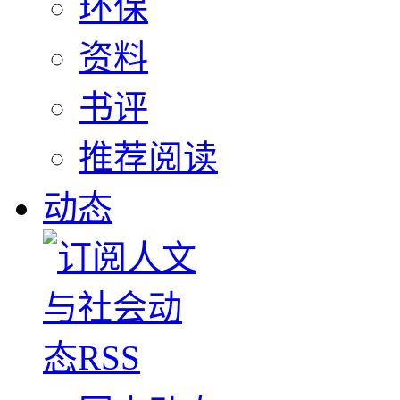
环保
资料
书评
推荐阅读
动态