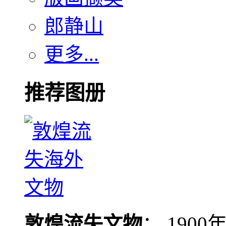
郎静山
更多...
推荐图册
敦煌流失文物
： 190