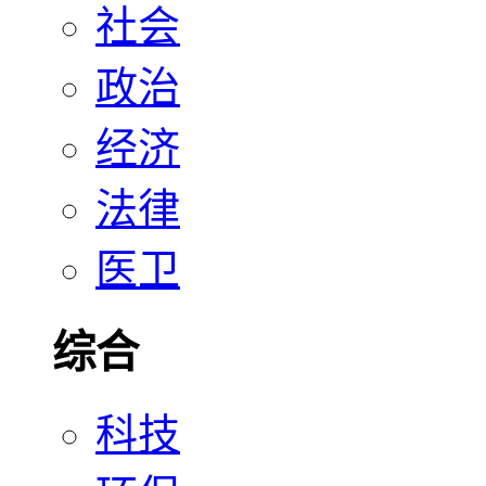
社会
政治
经济
法律
医卫
综合
科技