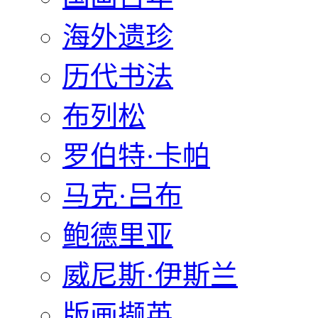
海外遗珍
历代书法
布列松
罗伯特·卡帕
马克·吕布
鲍德里亚
威尼斯·伊斯兰
版画撷英