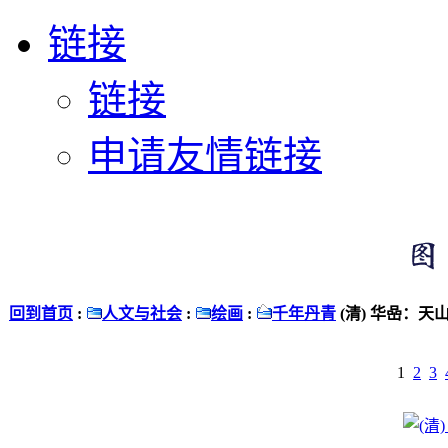
链接
链接
申请友情链接
回到首页
:
人文与社会
:
绘画
:
千年丹青
(清) 华喦：天
1
2
3