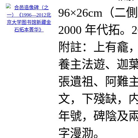
96×26cm（二
2000 年代拓。
附註：上有龕
養主法遊、迦
張遺祖、阿難
文，下殘缺，内
年號，碑陰及
字漫泐。