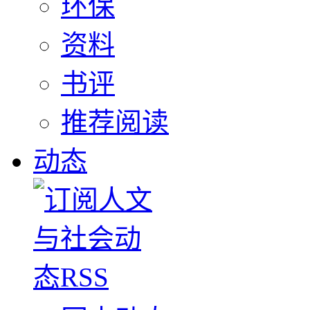
环保
资料
书评
推荐阅读
动态