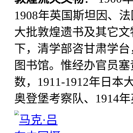
1908年英国斯坦因、
大批敦煌遗书及其它文物
下，清学部咨甘肃学台
图书馆。惟经办官员塞
数，1911-1912年日本
奥登堡考察队、1914