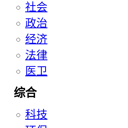
社会
政治
经济
法律
医卫
综合
科技