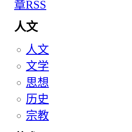
人文
人文
文学
思想
历史
宗教