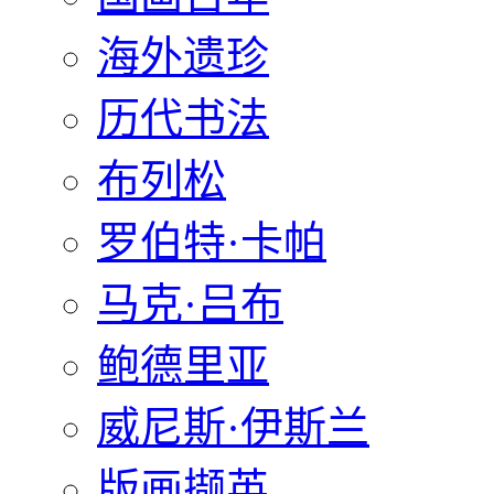
海外遗珍
历代书法
布列松
罗伯特·卡帕
马克·吕布
鲍德里亚
威尼斯·伊斯兰
版画撷英