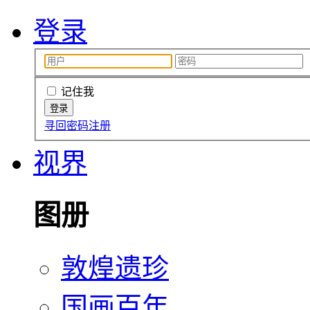
登录
记住我
寻回密码
注册
视界
图册
敦煌遗珍
国画百年