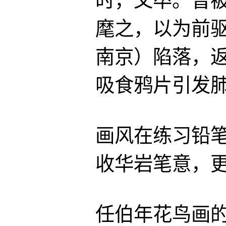
时，父卒。曾被
麾之，以为前驱
南京）陷落，返
吸食鸦片引发
画风在练习铅
收华岩笔意，
任伯年花鸟画