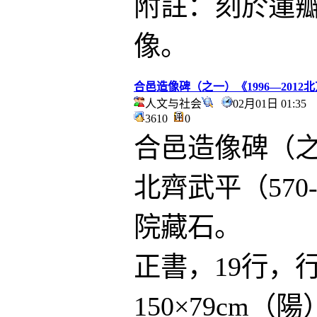
附註：刻於蓮
像。
合邑造像碑（之一）《1996—201
人文与社会
02月01日 01:3
3610
0
合邑造像碑（
北齊武平（570
院藏石。
正書，19行，
150×79cm（