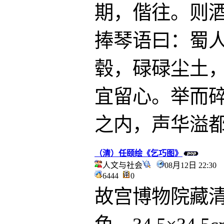
期，偕往。则
捧琴语曰：蜀
毂，碌碌尘土
宜留心。举而
之内，声华溢
（清）任颐绘《乞巧图》
人文与社会
08月12日 22:3
6444
0
故宫博物院藏