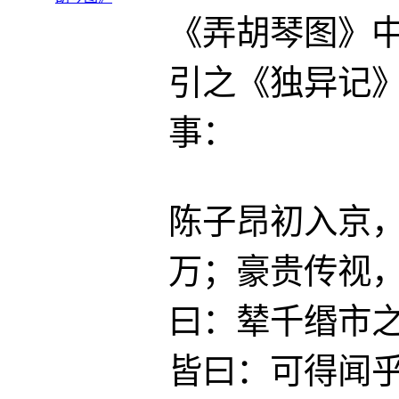
《弄胡琴图》
引之《独异记
事：
陈子昂初入京
万；豪贵传视
曰：辇千缗市
皆曰：可得闻