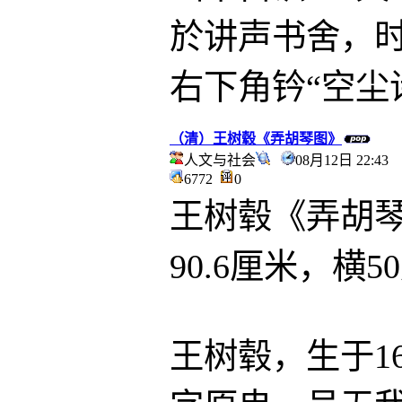
於讲声书舍，时
右下角钤“空尘
（清）王树毂《弄胡琴图》
人文与社会
08月12日 22:4
6772
0
王树毂《弄胡
90.6厘米，
王树毂，生于1