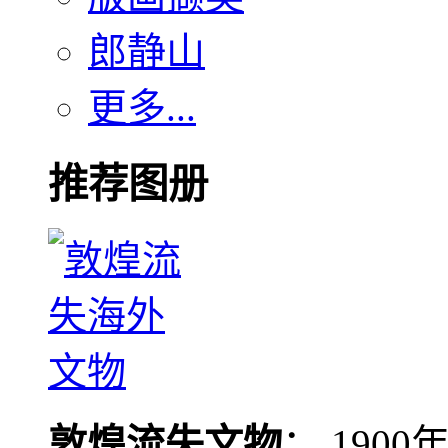
郎静山
更多...
推荐图册
敦煌流失文物
： 190