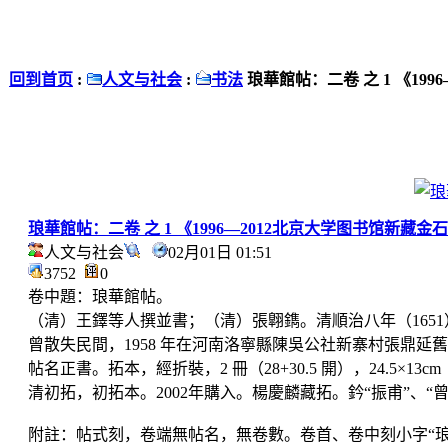
回到首页
:
人文与社会
:
书法
琅華館帖：二卷 之 1 《19
琅華館帖：二卷 之 1 《1996—2012北京大学图书馆新藏
人文与社会
02月01日 01:51
3752
0
卷中題：琅華館帖。
（清）王鐸等人撰並書；（清）張翺鐫。清順治八年（165
曾散失民間，1958 年在河南洛寧縣陳吳公社新寨村張鼎延
帖名正書。拓本，經折裝，2 冊（28+30.5 開），24.5×13
清初拓，初拓本。2002年購入。楊慶麟藏拓。鈐“振甫”、
附註：帖式刻，卷端無帖名，無卷數。卷首、卷中刻小字“琅華