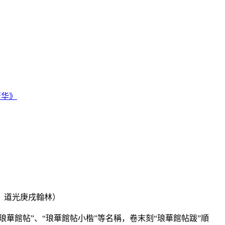
子。道光庚戌翰林）
琅華館帖”、“琅華館帖小楷”等名稱，卷末刻“琅華館帖跋”順