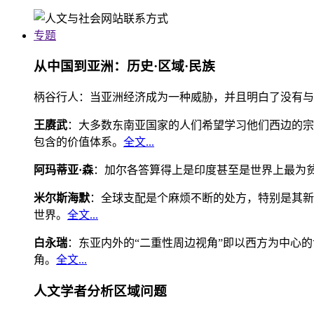
专题
从中国到亚洲：历史·区域·民族
柄谷行人：当亚洲经济成为一种威胁，并且明白了没有与
王赓武
：大多数东南亚国家的人们希望学习他们西边的宗
包含的价值体系。
全文...
阿玛蒂亚·森
：加尔各答算得上是印度甚至是世界上最为
米尔斯海默
：全球支配是个麻烦不断的处方，特别是其新
世界。
全文...
白永瑞
：东亚内外的“二重性周边视角”即以西方为中心
角。
全文...
人文学者分析区域问题