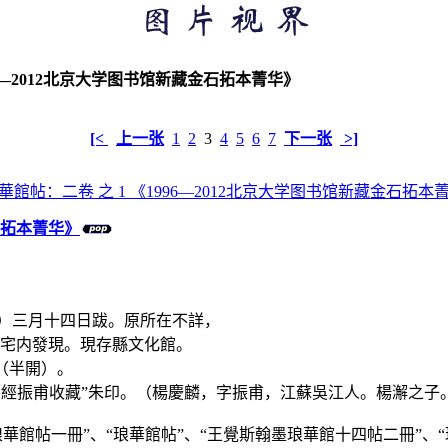
96—2012北京大学图书馆新藏金石拓本菁华》
[<
上一张
1
2
3
4
5
6
7
下一张
>]
金石拓本菁华》
1）三月十四日跋。原所在不詳，
舊宅内發現。現存縣文化館。
cm（半開）。
“曾經振甫收藏”朱印。（楊慶麟，字振甫，江蘇吳江人。楊澥之
館帖一冊”、“琅華館帖”、“王覺斯翰墨琅華館十四帖二冊”、“