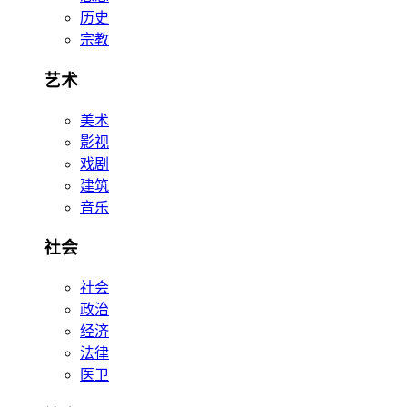
历史
宗教
艺术
美术
影视
戏剧
建筑
音乐
社会
社会
政治
经济
法律
医卫