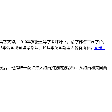
书及其它文物。1910年罗振玉等学者呼吁下，清学部咨甘肃学台，
915年俄国奥登堡考察队、1914年英国斯坦因各有所获。
画册...
战爆发后，他是唯一获许进入越南拍摄的摄影师，从越南和美国两