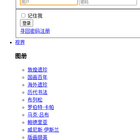
记住我
寻回密码
注册
视界
图册
敦煌遗珍
国画百年
海外遗珍
历代书法
布列松
罗伯特·卡帕
马克·吕布
鲍德里亚
威尼斯·伊斯兰
版画撷英