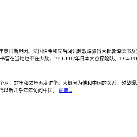
, 1908年英国斯坦因、法国伯希和先后闻讯赴敦煌骗得大批敦煌遗
当地也不在少数，1911-1912年日本大谷探险队、1914-1
中国5个月，57年和65年再度访华。大概因为他和中国的关系，越
0年代以后几乎年年访问中国。
画册...