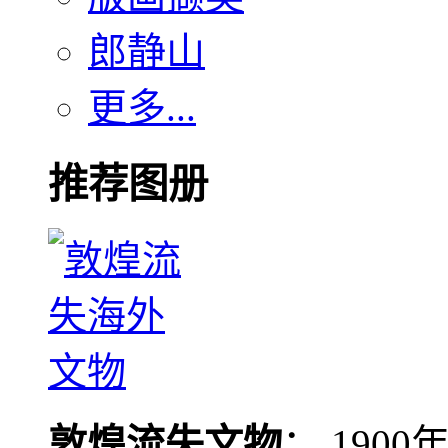
郎静山
更多...
推荐图册
敦煌流失文物
： 190