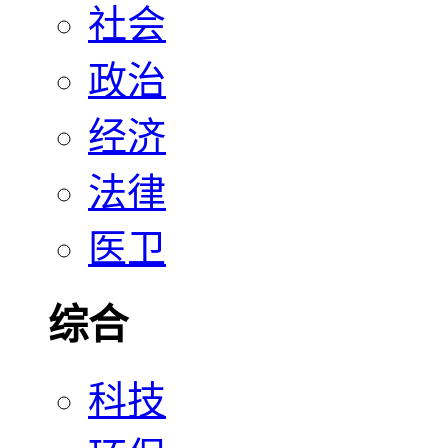
社会
政治
经济
法律
医卫
综合
科技