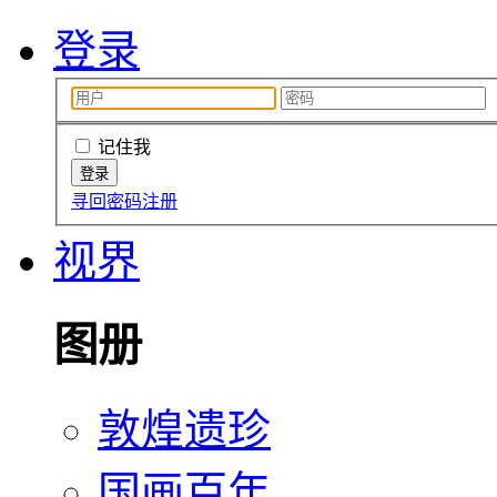
登录
记住我
寻回密码
注册
视界
图册
敦煌遗珍
国画百年