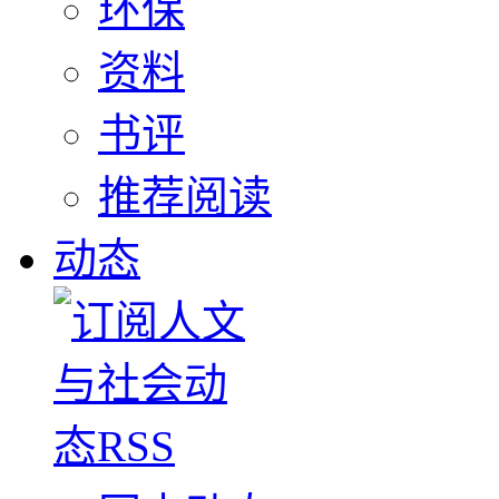
环保
资料
书评
推荐阅读
动态