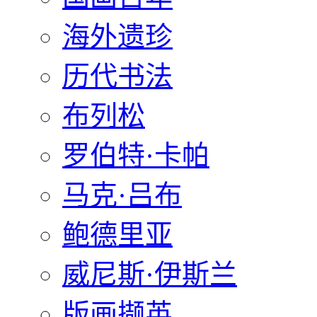
海外遗珍
历代书法
布列松
罗伯特·卡帕
马克·吕布
鲍德里亚
威尼斯·伊斯兰
版画撷英