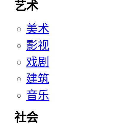
艺术
美术
影视
戏剧
建筑
音乐
社会