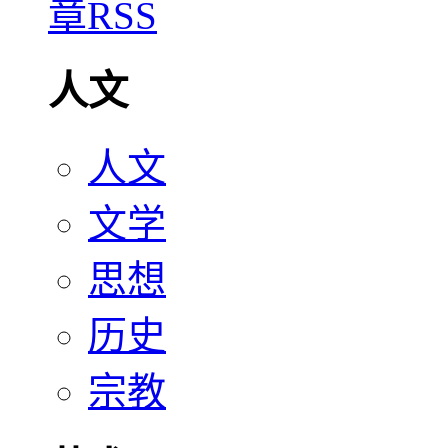
人文
人文
文学
思想
历史
宗教