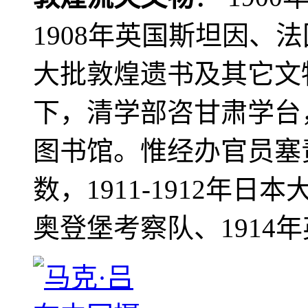
1908年英国斯坦因、
大批敦煌遗书及其它文物
下，清学部咨甘肃学台
图书馆。惟经办官员塞
数，1911-1912年日本
奥登堡考察队、1914