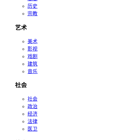
历史
宗教
艺术
美术
影视
戏剧
建筑
音乐
社会
社会
政治
经济
法律
医卫