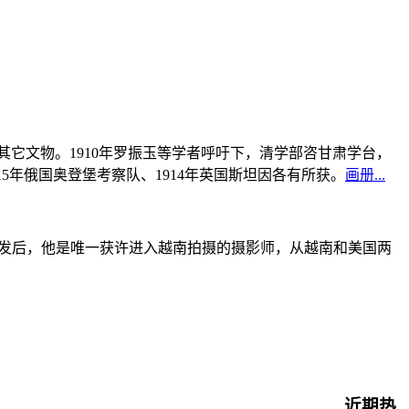
书及其它文物。1910年罗振玉等学者呼吁下，清学部咨甘肃学台，
915年俄国奥登堡考察队、1914年英国斯坦因各有所获。
画册...
战爆发后，他是唯一获许进入越南拍摄的摄影师，从越南和美国两
近期热