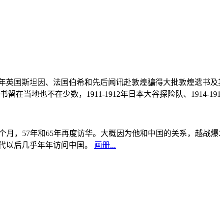
, 1908年英国斯坦因、法国伯希和先后闻讯赴敦煌骗得大批敦煌遗
当地也不在少数，1911-1912年日本大谷探险队、1914-1
中国5个月，57年和65年再度访华。大概因为他和中国的关系，越
0年代以后几乎年年访问中国。
画册...