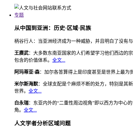
专题
从中国到亚洲：历史·区域·民族
柄谷行人：当亚洲经济成为一种威胁，并且明白了没有与
王赓武
：大多数东南亚国家的人们希望学习他们西边的宗
包含的价值体系。
全文...
阿玛蒂亚·森
：加尔各答算得上是印度甚至是世界上最为
米尔斯海默
：全球支配是个麻烦不断的处方，特别是其新
世界。
全文...
白永瑞
：东亚内外的“二重性周边视角”即以西方为中心
角。
全文...
人文学者分析区域问题