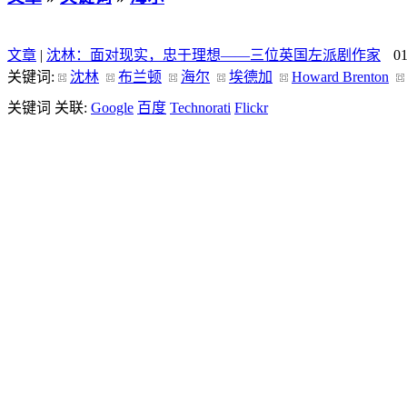
文章
|
沈林：面对现实，忠于理想——三位英国左派剧作家
0
关键词:
沈林
布兰顿
海尔
埃德加
Howard Brenton
关键词 关联:
Google
百度
Technorati
Flickr