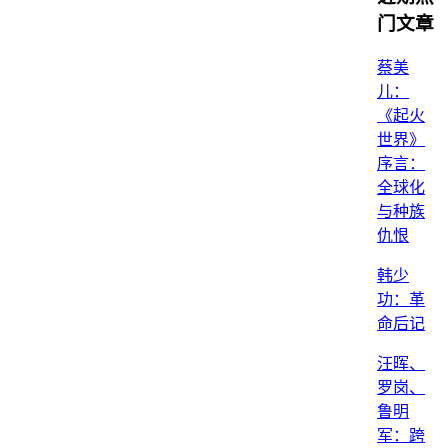
门文章
蔡美
儿：
《起火
世界》
序言：
全球化
与种族
仇恨
韩少
功：革
命后记
汪晖、
罗岗、
鲁明
军：跨