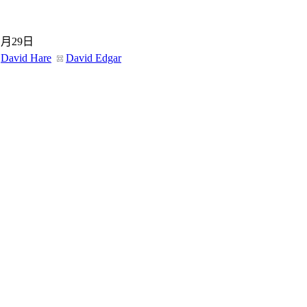
1月29日
David Hare
David Edgar