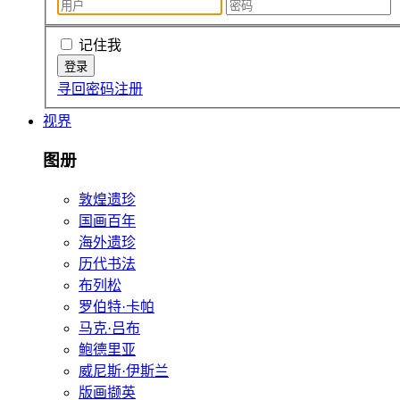
记住我
寻回密码
注册
视界
图册
敦煌遗珍
国画百年
海外遗珍
历代书法
布列松
罗伯特·卡帕
马克·吕布
鲍德里亚
威尼斯·伊斯兰
版画撷英