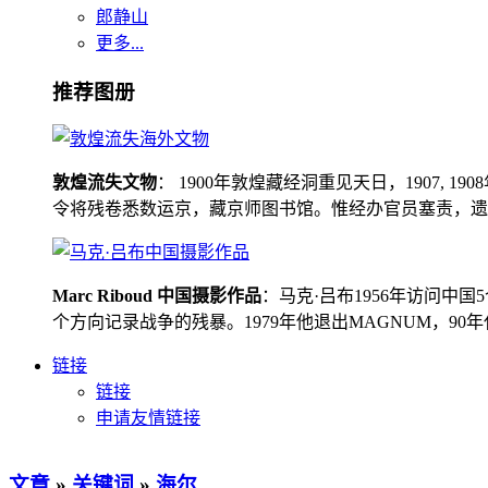
郎静山
更多...
推荐图册
敦煌流失文物
： 1900年敦煌藏经洞重见天日，1907
令将残卷悉数运京，藏京师图书馆。惟经办官员塞责，遗书留在
Marc Riboud 中国摄影作品
：马克·吕布1956年访问
个方向记录战争的残暴。1979年他退出MAGNUM，9
链接
链接
申请友情链接
文章
»
关键词
»
海尔