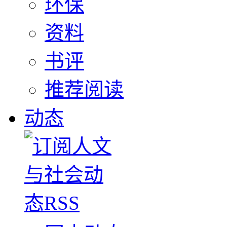
环保
资料
书评
推荐阅读
动态