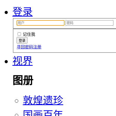
登录
记住我
寻回密码
注册
视界
图册
敦煌遗珍
国画百年