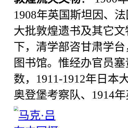
1908年英国斯坦因、
大批敦煌遗书及其它文物
下，清学部咨甘肃学台
图书馆。惟经办官员塞
数，1911-1912年日本
奥登堡考察队、1914