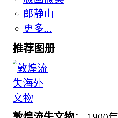
郎静山
更多...
推荐图册
敦煌流失文物
： 190