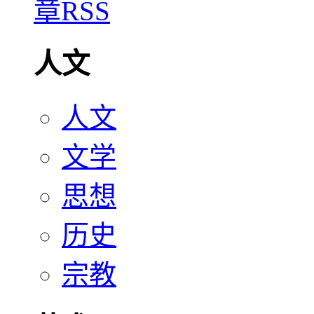
人文
人文
文学
思想
历史
宗教