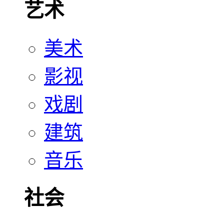
艺术
美术
影视
戏剧
建筑
音乐
社会