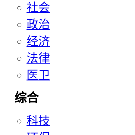
社会
政治
经济
法律
医卫
综合
科技