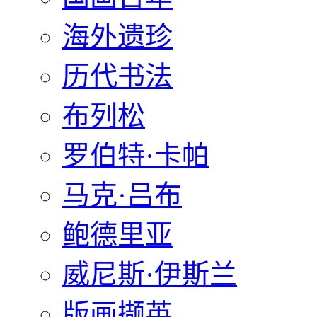
海外遗珍
历代书法
布列松
罗伯特·卡帕
马克·吕布
鲍德里亚
威尼斯·伊斯兰
版画撷英