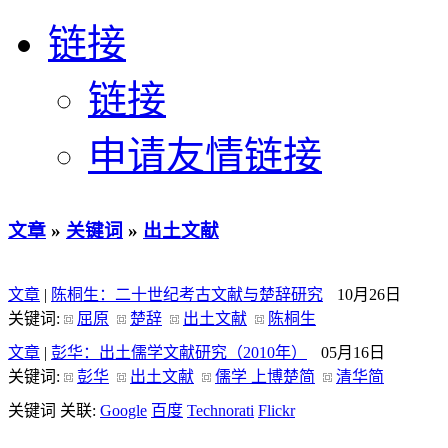
链接
链接
申请友情链接
文章
»
关键词
»
出土文献
文章
|
陈桐生：二十世纪考古文献与楚辞研究
10月26日
关键词:
屈原
楚辞
出土文献
陈桐生
文章
|
彭华：出土儒学文献研究（2010年）
05月16日
关键词:
彭华
出土文献
儒学 上博楚简
清华简
关键词 关联:
Google
百度
Technorati
Flickr