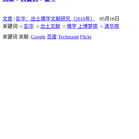
文章
|
彭华：出土儒学文献研究（2010年）
05月16日
关键词:
彭华
出土文献
儒学 上博楚简
清华简
关键词 关联:
Google
百度
Technorati
Flickr