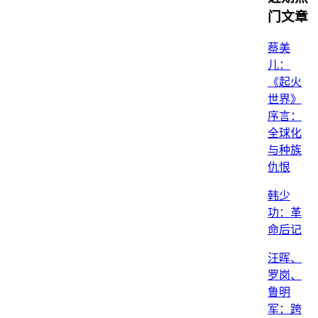
门文章
蔡美
儿：
《起火
世界》
序言：
全球化
与种族
仇恨
韩少
功：革
命后记
汪晖、
罗岗、
鲁明
军：跨