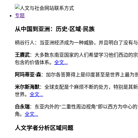
专题
从中国到亚洲：历史·区域·民族
柄谷行人：当亚洲经济成为一种威胁，并且明白了没有与
王赓武
：大多数东南亚国家的人们希望学习他们西边的宗
包含的价值体系。
全文...
阿玛蒂亚·森
：加尔各答算得上是印度甚至是世界上最为
米尔斯海默
：全球支配是个麻烦不断的处方，特别是其新
世界。
全文...
白永瑞
：东亚内外的“二重性周边视角”即以西方为中心
角。
全文...
人文学者分析区域问题