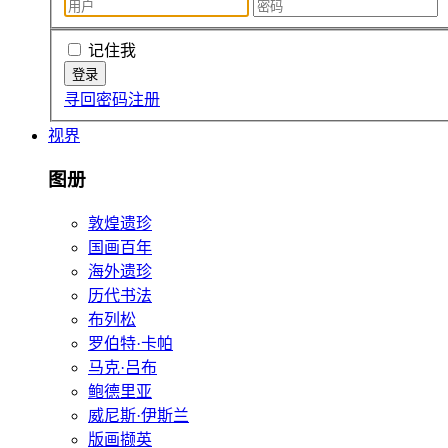
记住我
寻回密码
注册
视界
图册
敦煌遗珍
国画百年
海外遗珍
历代书法
布列松
罗伯特·卡帕
马克·吕布
鲍德里亚
威尼斯·伊斯兰
版画撷英