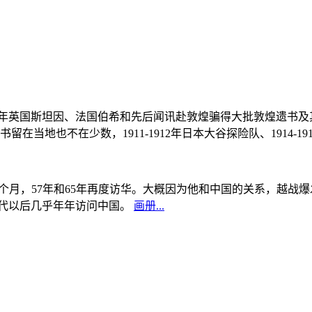
, 1908年英国斯坦因、法国伯希和先后闻讯赴敦煌骗得大批敦煌遗
当地也不在少数，1911-1912年日本大谷探险队、1914-1
中国5个月，57年和65年再度访华。大概因为他和中国的关系，越
0年代以后几乎年年访问中国。
画册...