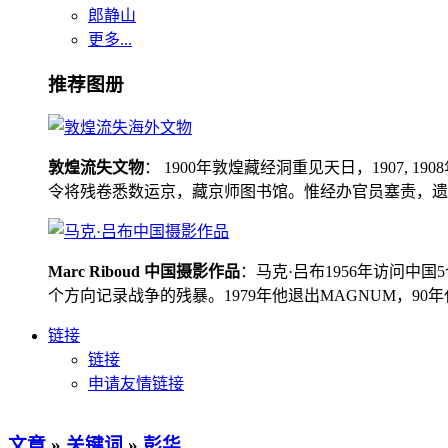
郎静山
更多...
推荐图册
敦煌流失文物
： 1900年敦煌藏经洞重见天日，1907
令将残卷悉数运京，藏京师图书馆。惟经办官员塞责，遗书留在
Marc Riboud 中国摄影作品
：马克·吕布1956年访问
个方向记录战争的残暴。1979年他退出MAGNUM，9
链接
链接
申请友情链接
文章
»
关键词
»
彭华