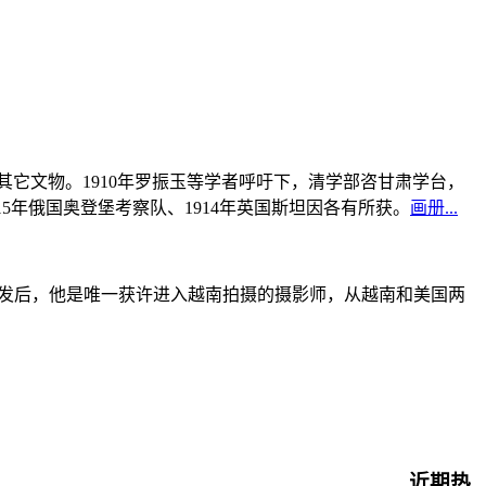
书及其它文物。1910年罗振玉等学者呼吁下，清学部咨甘肃学台，
915年俄国奥登堡考察队、1914年英国斯坦因各有所获。
画册...
战爆发后，他是唯一获许进入越南拍摄的摄影师，从越南和美国两
近期热