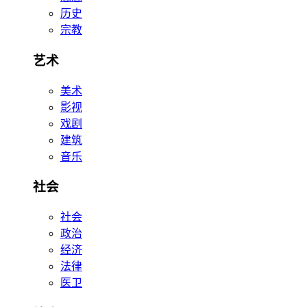
历史
宗教
艺术
美术
影视
戏剧
建筑
音乐
社会
社会
政治
经济
法律
医卫