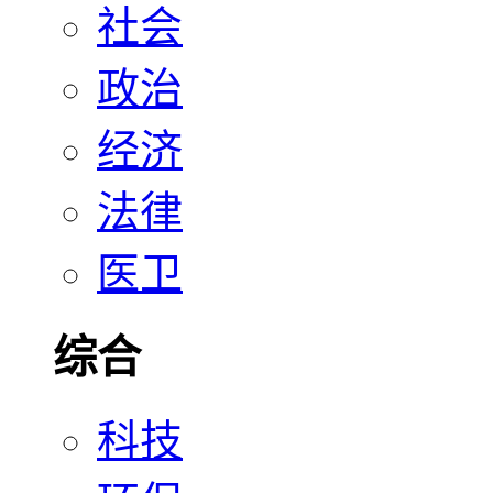
社会
政治
经济
法律
医卫
综合
科技