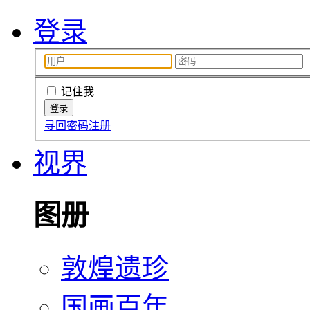
登录
记住我
寻回密码
注册
视界
图册
敦煌遗珍
国画百年