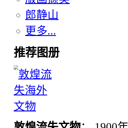
郎静山
更多...
推荐图册
敦煌流失文物
： 190