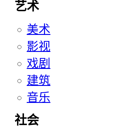
艺术
美术
影视
戏剧
建筑
音乐
社会