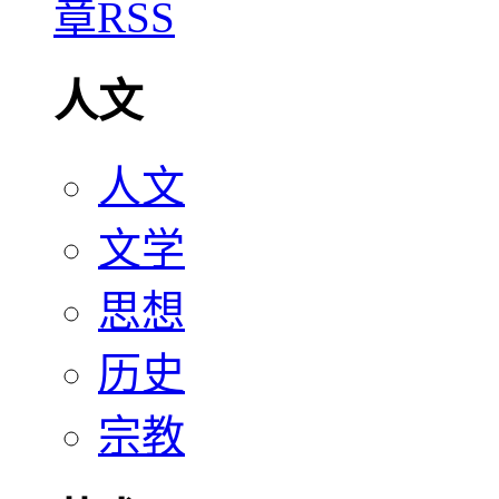
人文
人文
文学
思想
历史
宗教