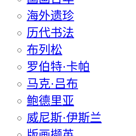
海外遗珍
历代书法
布列松
罗伯特·卡帕
马克·吕布
鲍德里亚
威尼斯·伊斯兰
版画撷英