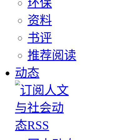
环保
资料
书评
推荐阅读
动态