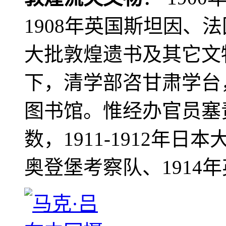
1908年英国斯坦因、
大批敦煌遗书及其它文物
下，清学部咨甘肃学台
图书馆。惟经办官员塞
数，1911-1912年日本
奥登堡考察队、1914