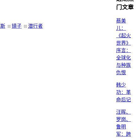
门文章
蔡美
里斯
镜子
潜行者
儿：
《起火
世界》
序言：
全球化
与种族
仇恨
韩少
功：革
命后记
汪晖、
罗岗、
鲁明
军：跨