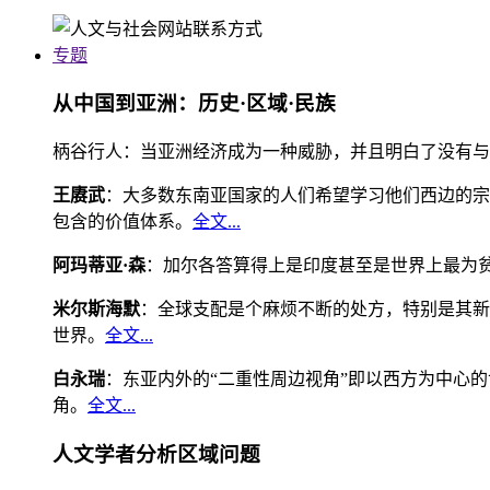
专题
从中国到亚洲：历史·区域·民族
柄谷行人：当亚洲经济成为一种威胁，并且明白了没有与
王赓武
：大多数东南亚国家的人们希望学习他们西边的宗
包含的价值体系。
全文...
阿玛蒂亚·森
：加尔各答算得上是印度甚至是世界上最为
米尔斯海默
：全球支配是个麻烦不断的处方，特别是其新
世界。
全文...
白永瑞
：东亚内外的“二重性周边视角”即以西方为中心
角。
全文...
人文学者分析区域问题