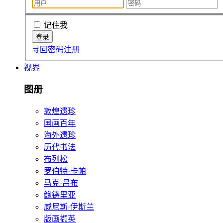
记住我
寻回密码
注册
视界
图册
敦煌遗珍
国画百年
海外遗珍
历代书法
布列松
罗伯特·卡帕
马克·吕布
鲍德里亚
威尼斯·伊斯兰
版画撷英