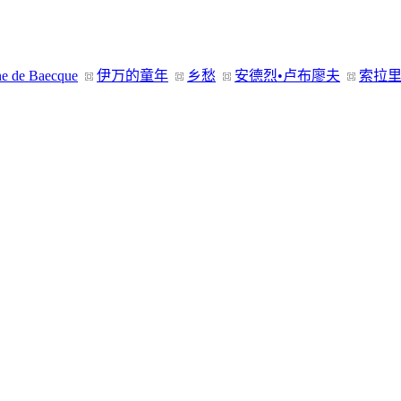
ne de Baecque
伊万的童年
乡愁
安德烈•卢布廖夫
索拉