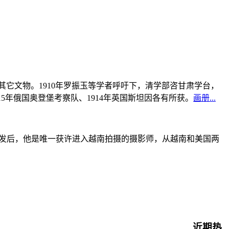
书及其它文物。1910年罗振玉等学者呼吁下，清学部咨甘肃学台，
915年俄国奥登堡考察队、1914年英国斯坦因各有所获。
画册...
战爆发后，他是唯一获许进入越南拍摄的摄影师，从越南和美国两
近期热