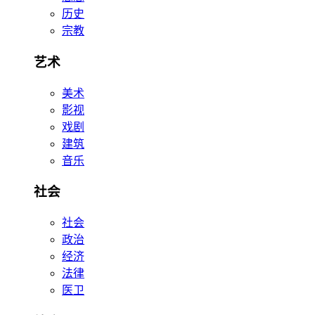
历史
宗教
艺术
美术
影视
戏剧
建筑
音乐
社会
社会
政治
经济
法律
医卫