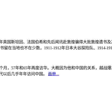
, 1908年英国斯坦因、法国伯希和先后闻讯赴敦煌骗得大批敦煌遗
当地也不在少数，1911-1912年日本大谷探险队、1914-1
中国5个月，57年和65年再度访华。大概因为他和中国的关系，越
0年代以后几乎年年访问中国。
画册...