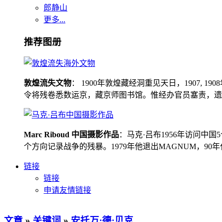
郎静山
更多...
推荐图册
敦煌流失文物
： 1900年敦煌藏经洞重见天日，1907
令将残卷悉数运京，藏京师图书馆。惟经办官员塞责，遗书留在
Marc Riboud 中国摄影作品
：马克·吕布1956年访问
个方向记录战争的残暴。1979年他退出MAGNUM，9
链接
链接
申请友情链接
文章
»
关键词
»
安托万·德·贝克