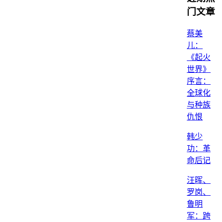
门文章
蔡美
儿：
《起火
世界》
序言：
全球化
与种族
仇恨
韩少
功：革
命后记
汪晖、
罗岗、
鲁明
军：跨