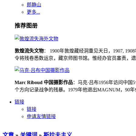
郎静山
更多...
推荐图册
敦煌流失文物
： 1900年敦煌藏经洞重见天日，1907
令将残卷悉数运京，藏京师图书馆。惟经办官员塞责，遗书留在
Marc Riboud 中国摄影作品
：马克·吕布1956年访问
个方向记录战争的残暴。1979年他退出MAGNUM，9
链接
链接
申请友情链接
文章
»
关键词
»
斯拉夫主义