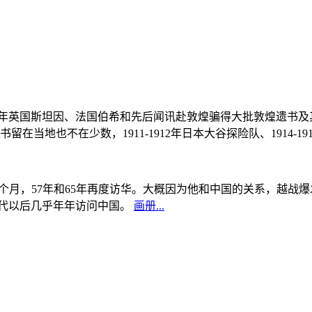
, 1908年英国斯坦因、法国伯希和先后闻讯赴敦煌骗得大批敦煌遗
当地也不在少数，1911-1912年日本大谷探险队、1914-1
中国5个月，57年和65年再度访华。大概因为他和中国的关系，越
0年代以后几乎年年访问中国。
画册...