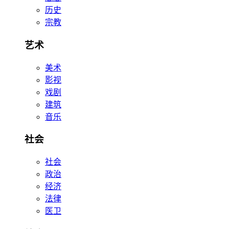
历史
宗教
艺术
美术
影视
戏剧
建筑
音乐
社会
社会
政治
经济
法律
医卫