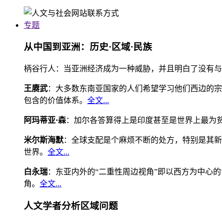
专题
从中国到亚洲：历史·区域·民族
柄谷行人：当亚洲经济成为一种威胁，并且明白了没有与
王赓武
：大多数东南亚国家的人们希望学习他们西边的宗
包含的价值体系。
全文...
阿玛蒂亚·森
：加尔各答算得上是印度甚至是世界上最为
米尔斯海默
：全球支配是个麻烦不断的处方，特别是其新
世界。
全文...
白永瑞
：东亚内外的“二重性周边视角”即以西方为中心
角。
全文...
人文学者分析区域问题