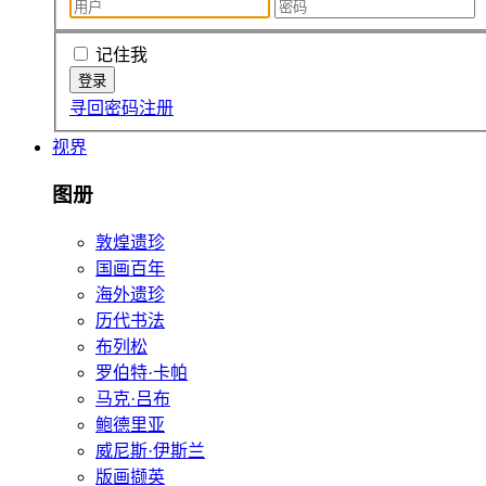
记住我
寻回密码
注册
视界
图册
敦煌遗珍
国画百年
海外遗珍
历代书法
布列松
罗伯特·卡帕
马克·吕布
鲍德里亚
威尼斯·伊斯兰
版画撷英