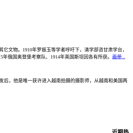
书及其它文物。1910年罗振玉等学者呼吁下，清学部咨甘肃学台，
915年俄国奥登堡考察队、1914年英国斯坦因各有所获。
画册...
战爆发后，他是唯一获许进入越南拍摄的摄影师，从越南和美国两
近期热