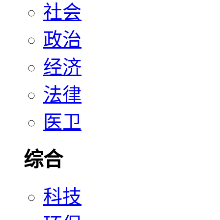
社会
政治
经济
法律
医卫
综合
科技