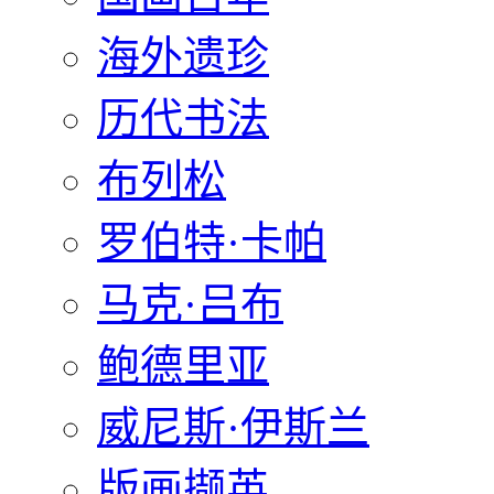
海外遗珍
历代书法
布列松
罗伯特·卡帕
马克·吕布
鲍德里亚
威尼斯·伊斯兰
版画撷英