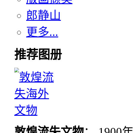
郎静山
更多...
推荐图册
敦煌流失文物
： 190