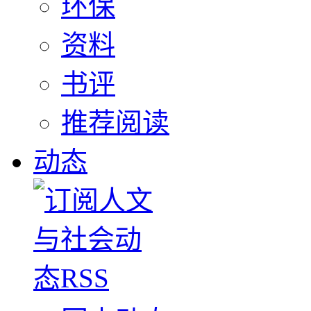
环保
资料
书评
推荐阅读
动态