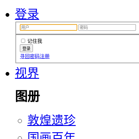
登录
记住我
寻回密码
注册
视界
图册
敦煌遗珍
国画百年