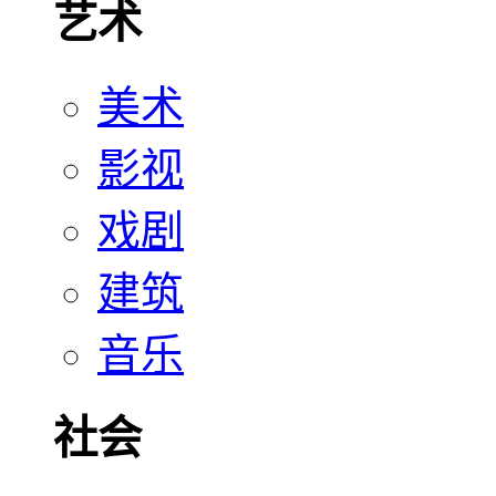
艺术
美术
影视
戏剧
建筑
音乐
社会