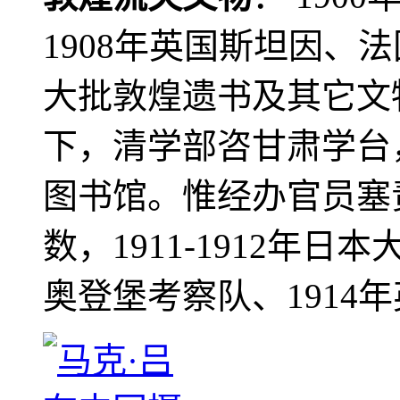
1908年英国斯坦因、
大批敦煌遗书及其它文物
下，清学部咨甘肃学台
图书馆。惟经办官员塞
数，1911-1912年日本
奥登堡考察队、1914