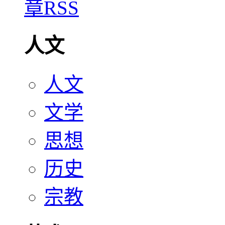
人文
人文
文学
思想
历史
宗教