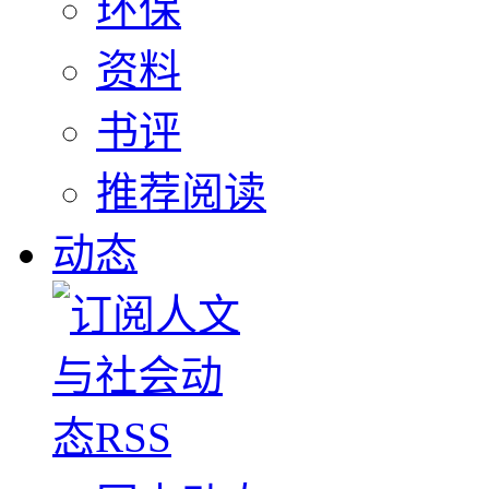
环保
资料
书评
推荐阅读
动态