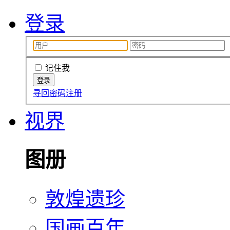
登录
记住我
寻回密码
注册
视界
图册
敦煌遗珍
国画百年