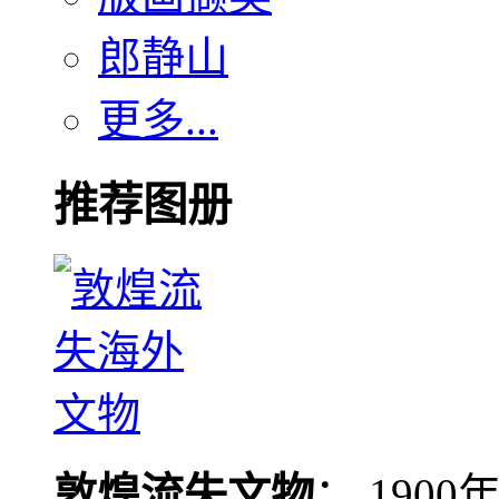
郎静山
更多...
推荐图册
敦煌流失文物
： 190