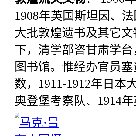
1908年英国斯坦因、
大批敦煌遗书及其它文物
下，清学部咨甘肃学台
图书馆。惟经办官员塞
数，1911-1912年日本
奥登堡考察队、1914