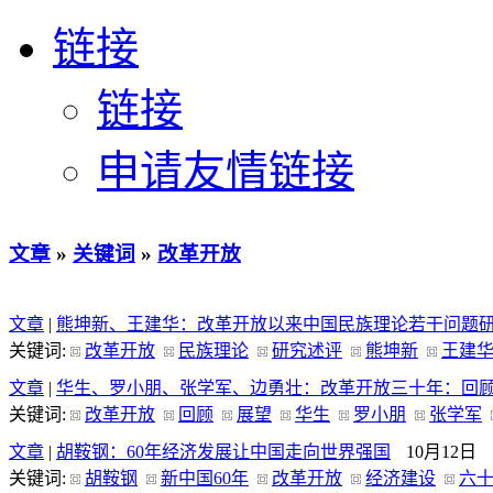
链接
链接
申请友情链接
文章
»
关键词
»
改革开放
文章
|
熊坤新、王建华：改革开放以来中国民族理论若干问题
关键词:
改革开放
民族理论
研究述评
熊坤新
王建
文章
|
华生、罗小朋、张学军、边勇壮：改革开放三十年：回
关键词:
改革开放
回顾
展望
华生
罗小朋
张学军
文章
|
胡鞍钢：60年经济发展让中国走向世界强国
10月12日
关键词:
胡鞍钢
新中国60年
改革开放
经济建设
六