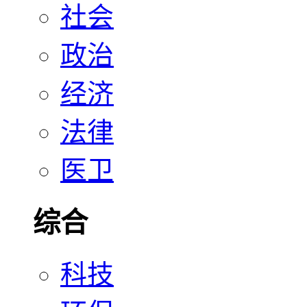
社会
政治
经济
法律
医卫
综合
科技