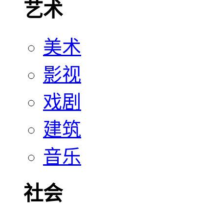
艺术
美术
影视
戏剧
建筑
音乐
社会