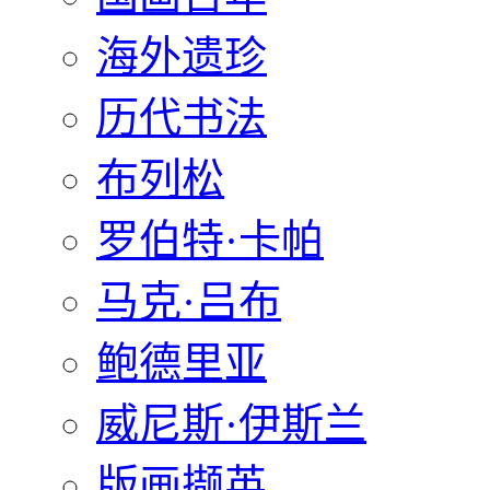
海外遗珍
历代书法
布列松
罗伯特·卡帕
马克·吕布
鲍德里亚
威尼斯·伊斯兰
版画撷英