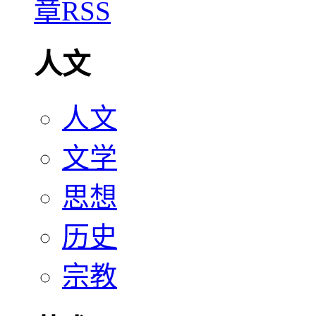
人文
人文
文学
思想
历史
宗教