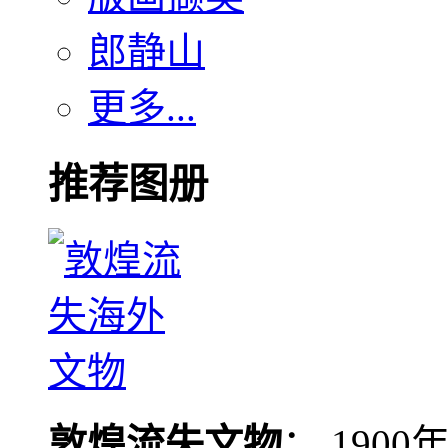
郎静山
更多...
推荐图册
敦煌流失文物
： 190