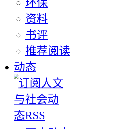
环保
资料
书评
推荐阅读
动态