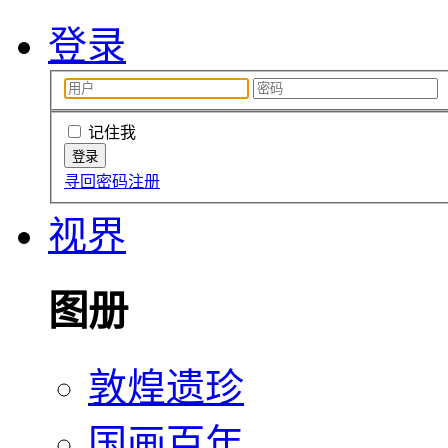
登录
记住我
寻回密码
注册
视界
图册
敦煌遗珍
国画百年