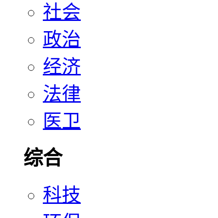
社会
政治
经济
法律
医卫
综合
科技