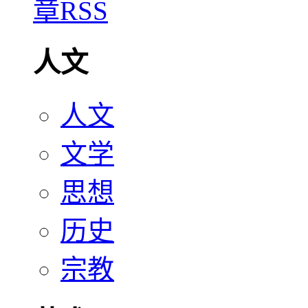
人文
人文
文学
思想
历史
宗教