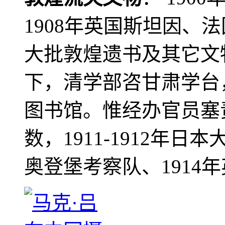
1908年英国斯坦因、
大批敦煌遗书及其它文物
下，清学部咨甘肃学台
图书馆。惟经办官员塞
数，1911-1912年日本
奥登堡考察队、1914