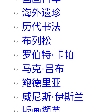
海外遗珍
历代书法
布列松
罗伯特·卡帕
马克·吕布
鲍德里亚
威尼斯·伊斯兰
版画撷英