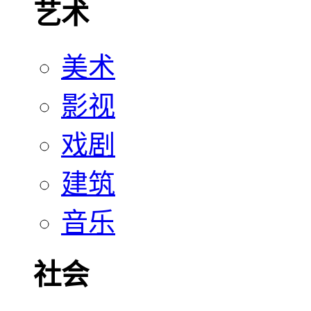
艺术
美术
影视
戏剧
建筑
音乐
社会