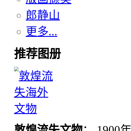
郎静山
更多...
推荐图册
敦煌流失文物
： 190