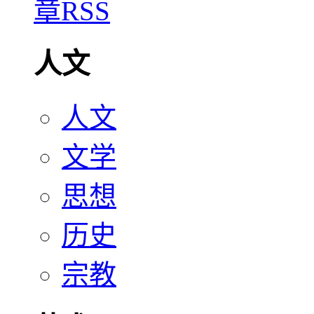
人文
人文
文学
思想
历史
宗教