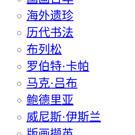
海外遗珍
历代书法
布列松
罗伯特·卡帕
马克·吕布
鲍德里亚
威尼斯·伊斯兰
版画撷英