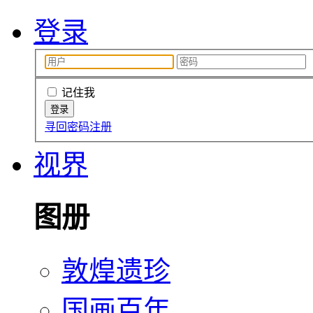
登录
记住我
寻回密码
注册
视界
图册
敦煌遗珍
国画百年