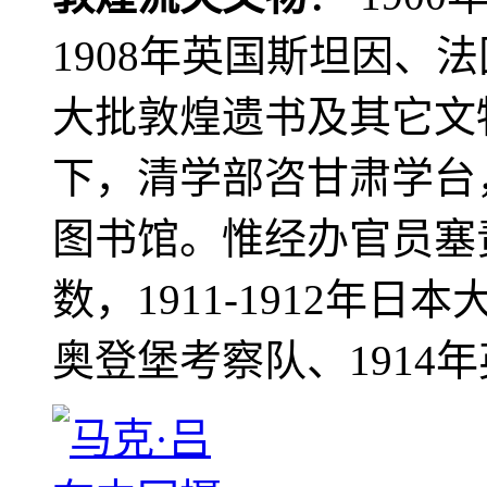
1908年英国斯坦因、
大批敦煌遗书及其它文物
下，清学部咨甘肃学台
图书馆。惟经办官员塞
数，1911-1912年日本
奥登堡考察队、1914