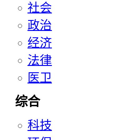
社会
政治
经济
法律
医卫
综合
科技