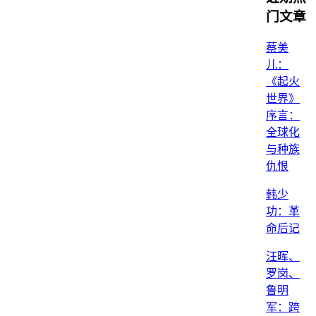
门文章
蔡美
儿：
《起火
世界》
序言：
全球化
与种族
仇恨
韩少
功：革
命后记
汪晖、
罗岗、
鲁明
军：跨