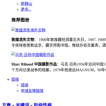
郎静山
更多...
推荐图册
敦煌流失文物
： 1900年敦煌藏经洞重见天日，1907
令将残卷悉数运京，藏京师图书馆。惟经办官员塞责，遗书留在
Marc Riboud 中国摄影作品
：马克·吕布1956年访问
个方向记录战争的残暴。1979年他退出MAGNUM，9
链接
链接
申请友情链接
文章
»
关键词
»
阶级性格