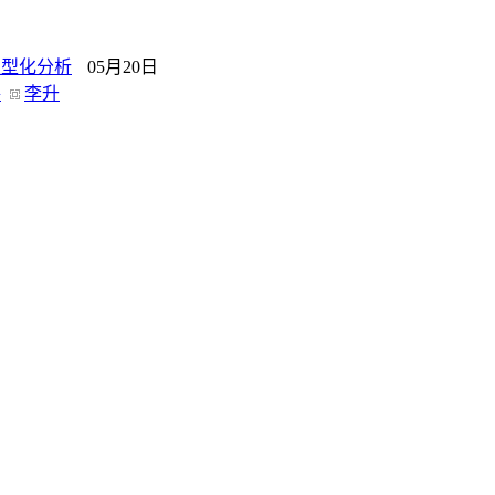
类型化分析
05月20日
路
李升