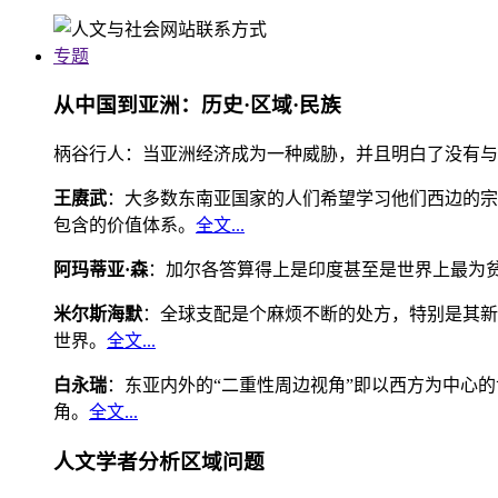
专题
从中国到亚洲：历史·区域·民族
柄谷行人：当亚洲经济成为一种威胁，并且明白了没有与
王赓武
：大多数东南亚国家的人们希望学习他们西边的宗
包含的价值体系。
全文...
阿玛蒂亚·森
：加尔各答算得上是印度甚至是世界上最为
米尔斯海默
：全球支配是个麻烦不断的处方，特别是其新
世界。
全文...
白永瑞
：东亚内外的“二重性周边视角”即以西方为中心
角。
全文...
人文学者分析区域问题