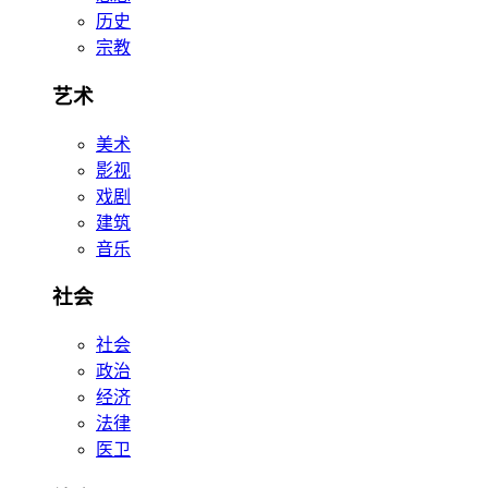
历史
宗教
艺术
美术
影视
戏剧
建筑
音乐
社会
社会
政治
经济
法律
医卫