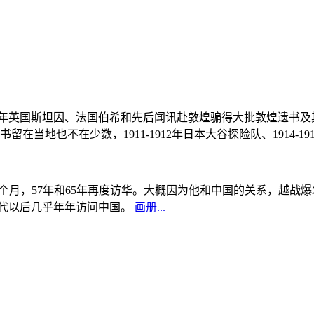
, 1908年英国斯坦因、法国伯希和先后闻讯赴敦煌骗得大批敦煌遗
当地也不在少数，1911-1912年日本大谷探险队、1914-1
中国5个月，57年和65年再度访华。大概因为他和中国的关系，越
0年代以后几乎年年访问中国。
画册...