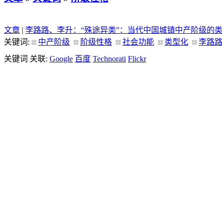
文章
|
李路路、李升：“殊途异类”：当代中国城镇中产阶级的
关键词:
中产阶级
阶级性格
社会功能
类型化
李路
关键词 关联:
Google
百度
Technorati
Flickr