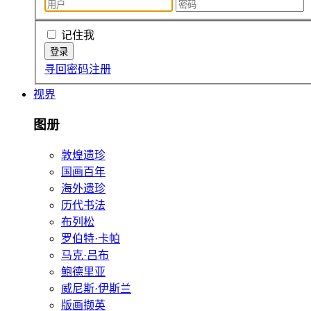
记住我
寻回密码
注册
视界
图册
敦煌遗珍
国画百年
海外遗珍
历代书法
布列松
罗伯特·卡帕
马克·吕布
鲍德里亚
威尼斯·伊斯兰
版画撷英