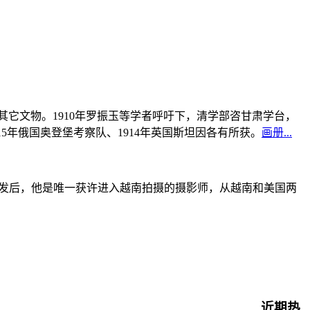
书及其它文物。1910年罗振玉等学者呼吁下，清学部咨甘肃学台，
915年俄国奥登堡考察队、1914年英国斯坦因各有所获。
画册...
战爆发后，他是唯一获许进入越南拍摄的摄影师，从越南和美国两
近期热