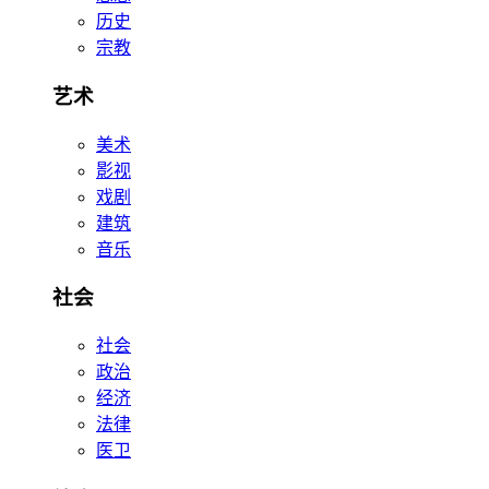
历史
宗教
艺术
美术
影视
戏剧
建筑
音乐
社会
社会
政治
经济
法律
医卫