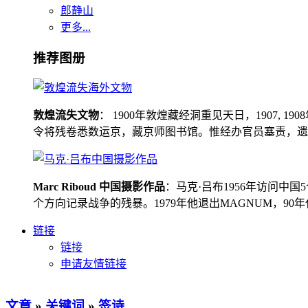
郎静山
更多...
推荐图册
敦煌流失文物
： 1900年敦煌藏经洞重见天日，1907
令将残卷悉数运京，藏京师图书馆。惟经办官员塞责，遗书留在
Marc Riboud 中国摄影作品
：马克·吕布1956年访问
个方向记录战争的残暴。1979年他退出MAGNUM，9
链接
链接
申请友情链接
文章
»
关键词
»
签诗