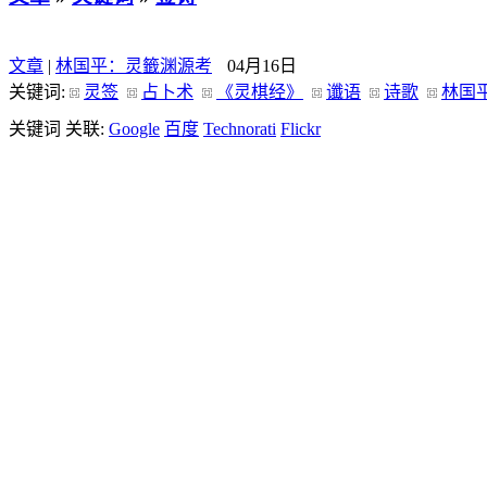
文章
|
林国平：灵籤渊源考
04月16日
关键词:
灵签
占卜术
《灵棋经》
谶语
诗歌
林国
关键词 关联:
Google
百度
Technorati
Flickr