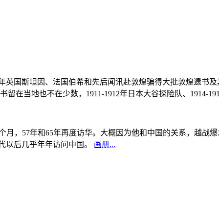
, 1908年英国斯坦因、法国伯希和先后闻讯赴敦煌骗得大批敦煌遗
当地也不在少数，1911-1912年日本大谷探险队、1914-1
中国5个月，57年和65年再度访华。大概因为他和中国的关系，越
0年代以后几乎年年访问中国。
画册...