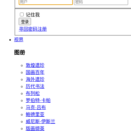
记住我
寻回密码
注册
视界
图册
敦煌遗珍
国画百年
海外遗珍
历代书法
布列松
罗伯特·卡帕
马克·吕布
鲍德里亚
威尼斯·伊斯兰
版画撷英