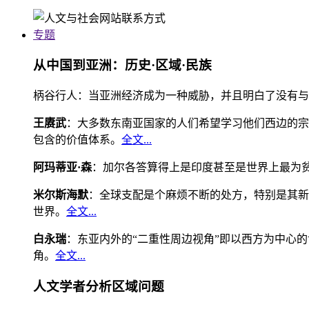
专题
从中国到亚洲：历史·区域·民族
柄谷行人：当亚洲经济成为一种威胁，并且明白了没有与
王赓武
：大多数东南亚国家的人们希望学习他们西边的宗
包含的价值体系。
全文...
阿玛蒂亚·森
：加尔各答算得上是印度甚至是世界上最为
米尔斯海默
：全球支配是个麻烦不断的处方，特别是其新
世界。
全文...
白永瑞
：东亚内外的“二重性周边视角”即以西方为中心
角。
全文...
人文学者分析区域问题