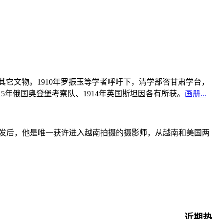
书及其它文物。1910年罗振玉等学者呼吁下，清学部咨甘肃学台，
915年俄国奥登堡考察队、1914年英国斯坦因各有所获。
画册...
战爆发后，他是唯一获许进入越南拍摄的摄影师，从越南和美国两
近期热