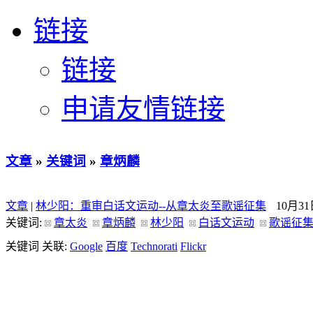
链接
链接
申请友情链接
文章
»
关键词
»
章炳麟
文章
|
林少阳：重审白话文运动--从章太炎至歌谣征集
10月3
关键词:
章太炎
章炳麟
林少阳
白话文运动
歌谣征
关键词 关联:
Google
百度
Technorati
Flickr