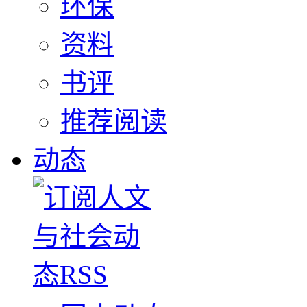
环保
资料
书评
推荐阅读
动态