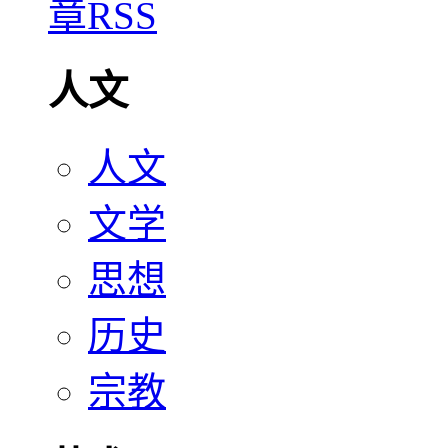
人文
人文
文学
思想
历史
宗教