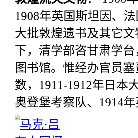
1908年英国斯坦因、
大批敦煌遗书及其它文物
下，清学部咨甘肃学台
图书馆。惟经办官员塞
数，1911-1912年日本
奥登堡考察队、1914