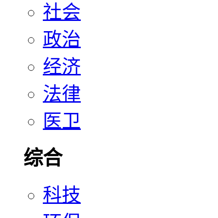
社会
政治
经济
法律
医卫
综合
科技