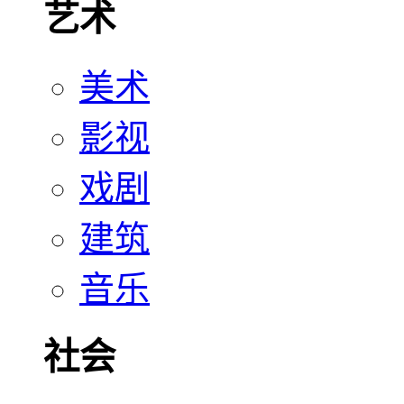
艺术
美术
影视
戏剧
建筑
音乐
社会