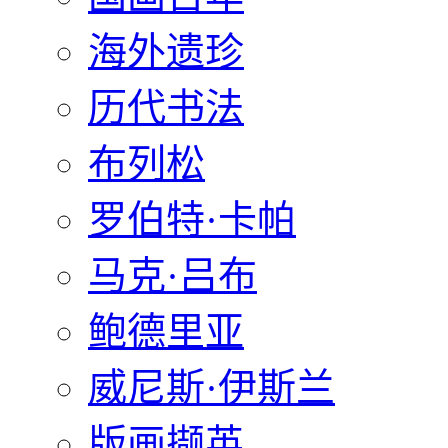
海外遗珍
历代书法
布列松
罗伯特·卡帕
马克·吕布
鲍德里亚
威尼斯·伊斯兰
版画撷英