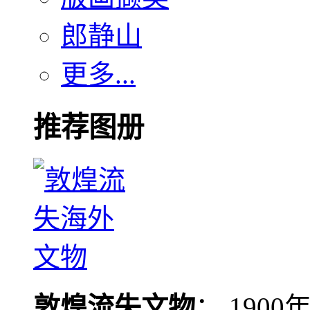
郎静山
更多...
推荐图册
敦煌流失文物
： 190