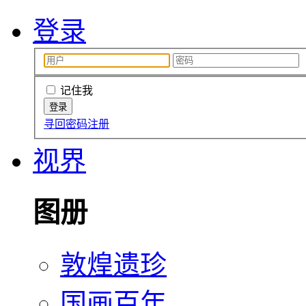
登录
记住我
寻回密码
注册
视界
图册
敦煌遗珍
国画百年