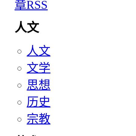
人文
人文
文学
思想
历史
宗教