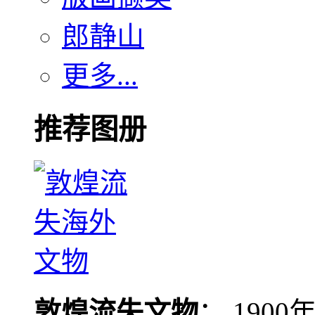
郎静山
更多...
推荐图册
敦煌流失文物
： 190