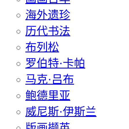
海外遗珍
历代书法
布列松
罗伯特·卡帕
马克·吕布
鲍德里亚
威尼斯·伊斯兰
版画撷英