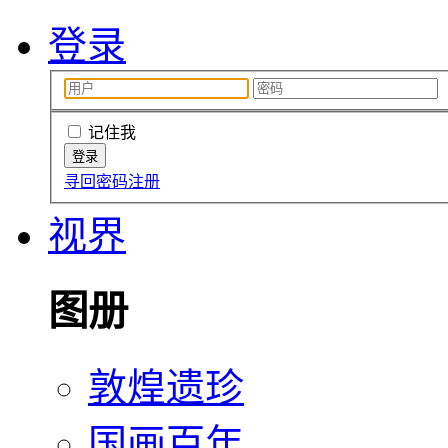
登录
记住我
寻回密码
注册
视界
图册
敦煌遗珍
国画百年