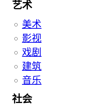
艺术
美术
影视
戏剧
建筑
音乐
社会