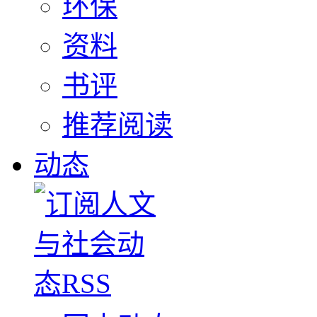
环保
资料
书评
推荐阅读
动态