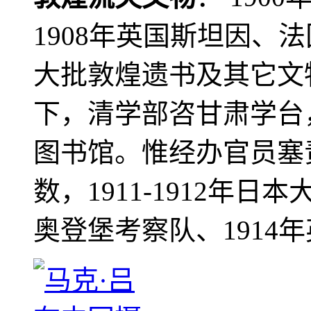
1908年英国斯坦因、
大批敦煌遗书及其它文物
下，清学部咨甘肃学台
图书馆。惟经办官员塞
数，1911-1912年日本
奥登堡考察队、1914