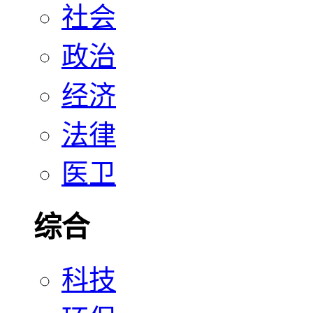
社会
政治
经济
法律
医卫
综合
科技