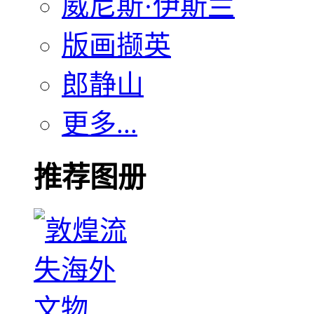
威尼斯·伊斯兰
版画撷英
郎静山
更多...
推荐图册