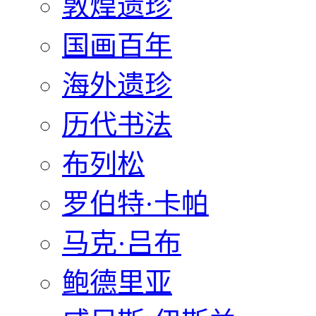
敦煌遗珍
国画百年
海外遗珍
历代书法
布列松
罗伯特·卡帕
马克·吕布
鲍德里亚