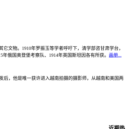
书及其它文物。1910年罗振玉等学者呼吁下，清学部咨甘肃学台，
915年俄国奥登堡考察队、1914年英国斯坦因各有所获。
画册...
战爆发后，他是唯一获许进入越南拍摄的摄影师，从越南和美国两
近期热