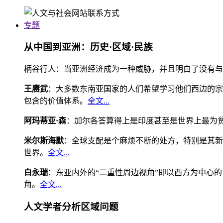
专题
从中国到亚洲：历史·区域·民族
柄谷行人：当亚洲经济成为一种威胁，并且明白了没有与
王赓武
：大多数东南亚国家的人们希望学习他们西边的宗
包含的价值体系。
全文...
阿玛蒂亚·森
：加尔各答算得上是印度甚至是世界上最为
米尔斯海默
：全球支配是个麻烦不断的处方，特别是其新
世界。
全文...
白永瑞
：东亚内外的“二重性周边视角”即以西方为中心
角。
全文...
人文学者分析区域问题