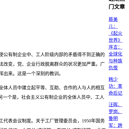
门文章
蔡美
儿：
《起火
世界》
序言：
全球化
使公有制企业中、工人阶级内部的矛盾得不到正确的
与种族
法改变，党、企业行政脱离群众的状况更加严重。广
仇恨
挥出来。这是一个深刻的教训。
韩少
功：革
全体人员中建立起平等、互助、合作的人与人的相互
命后记
另一个是，社会主义公有制企业的全体人员中、工人
汪晖、
罗岗、
鲁明
代表会议制度。关于工厂管理委员会，1950年国务
军：跨