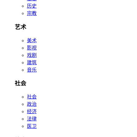
历史
宗教
艺术
美术
影视
戏剧
建筑
音乐
社会
社会
政治
经济
法律
医卫