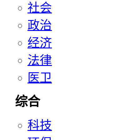
社会
政治
经济
法律
医卫
综合
科技