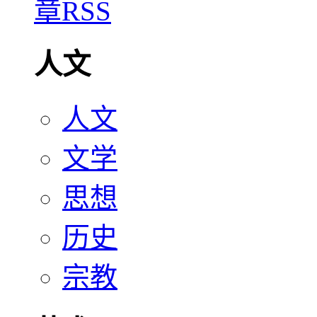
人文
人文
文学
思想
历史
宗教