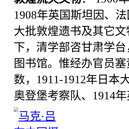
1908年英国斯坦因、
大批敦煌遗书及其它文物
下，清学部咨甘肃学台
图书馆。惟经办官员塞
数，1911-1912年日本
奥登堡考察队、1914