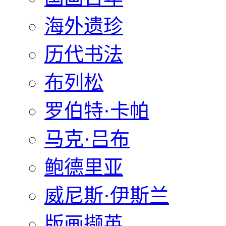
海外遗珍
历代书法
布列松
罗伯特·卡帕
马克·吕布
鲍德里亚
威尼斯·伊斯兰
版画撷英