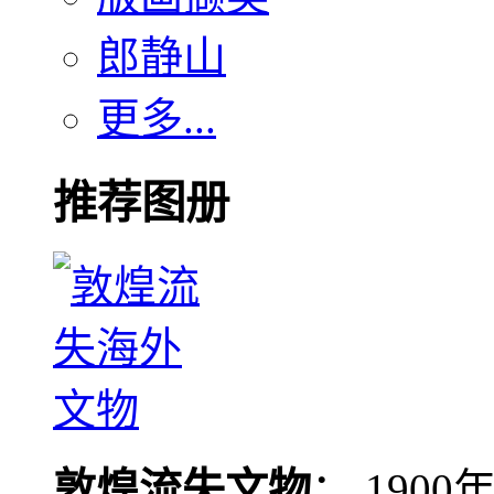
郎静山
更多...
推荐图册
敦煌流失文物
： 190