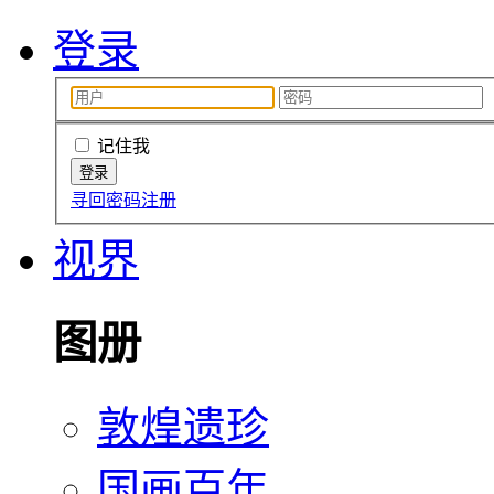
登录
记住我
寻回密码
注册
视界
图册
敦煌遗珍
国画百年