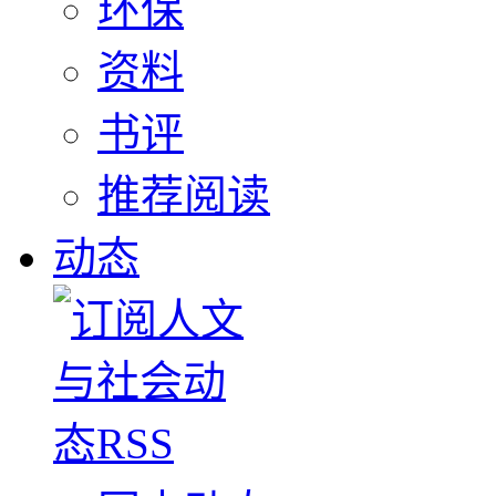
环保
资料
书评
推荐阅读
动态