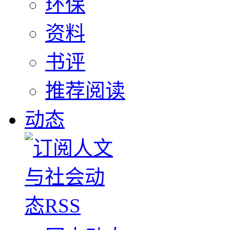
环保
资料
书评
推荐阅读
动态