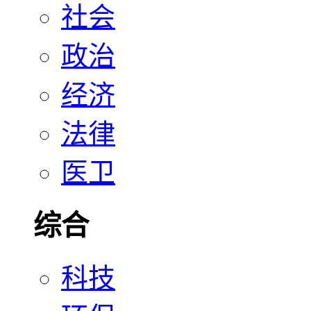
社会
政治
经济
法律
医卫
综合
科技