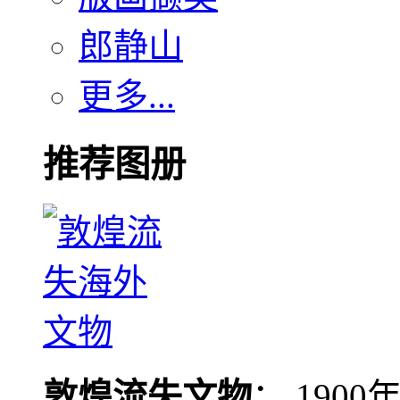
郎静山
更多...
推荐图册
敦煌流失文物
： 190