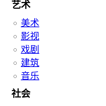
艺术
美术
影视
戏剧
建筑
音乐
社会