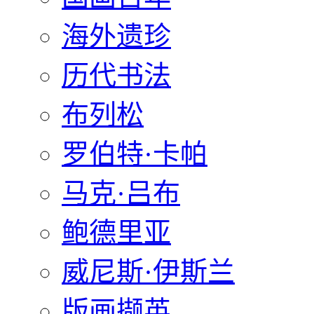
海外遗珍
历代书法
布列松
罗伯特·卡帕
马克·吕布
鲍德里亚
威尼斯·伊斯兰
版画撷英