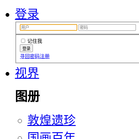
登录
记住我
寻回密码
注册
视界
图册
敦煌遗珍
国画百年