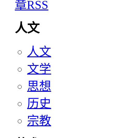
人文
人文
文学
思想
历史
宗教