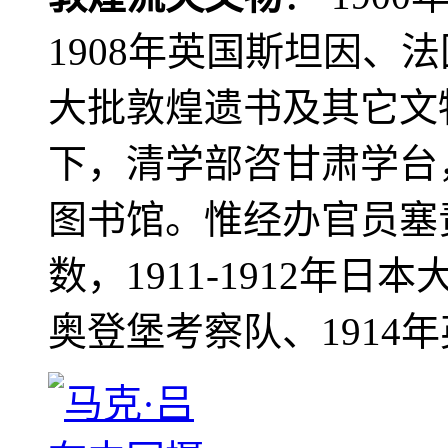
1908年英国斯坦因、
大批敦煌遗书及其它文物
下，清学部咨甘肃学台
图书馆。惟经办官员塞
数，1911-1912年日本
奥登堡考察队、1914