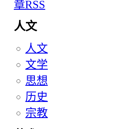
人文
人文
文学
思想
历史
宗教