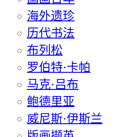
海外遗珍
历代书法
布列松
罗伯特·卡帕
马克·吕布
鲍德里亚
威尼斯·伊斯兰
版画撷英