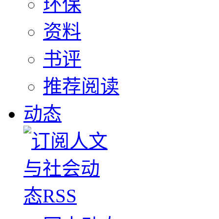
环保
资料
书评
推荐阅读
动态