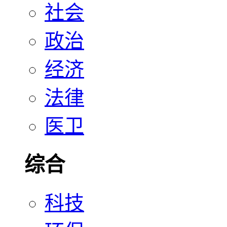
社会
政治
经济
法律
医卫
综合
科技