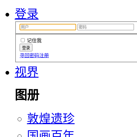
登录
记住我
寻回密码
注册
视界
图册
敦煌遗珍
国画百年