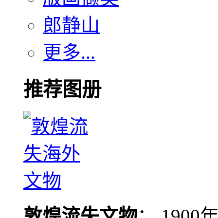
郎静山
更多...
推荐图册
敦煌流失文物
： 190