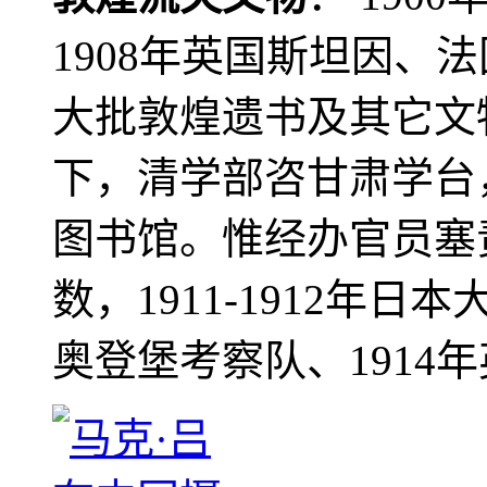
1908年英国斯坦因、
大批敦煌遗书及其它文物
下，清学部咨甘肃学台
图书馆。惟经办官员塞
数，1911-1912年日本
奥登堡考察队、1914