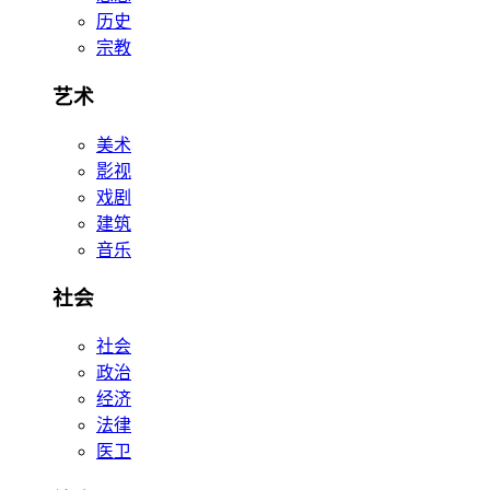
历史
宗教
艺术
美术
影视
戏剧
建筑
音乐
社会
社会
政治
经济
法律
医卫