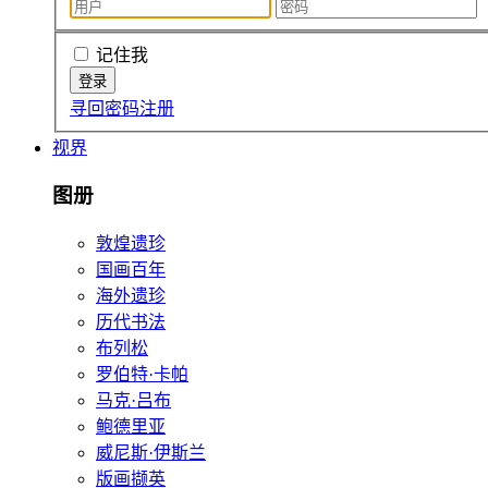
记住我
寻回密码
注册
视界
图册
敦煌遗珍
国画百年
海外遗珍
历代书法
布列松
罗伯特·卡帕
马克·吕布
鲍德里亚
威尼斯·伊斯兰
版画撷英