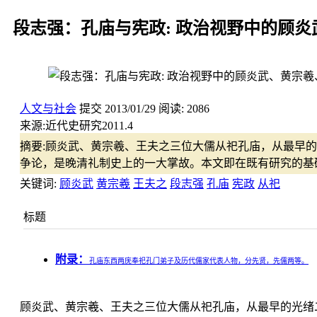
段志强：孔庙与宪政: 政治视野中的顾
人文与社会
提交
2013/01/29
阅读:
2086
来源:
近代史研究2011.4
摘要:
顾炎武、黄宗羲、王夫之三位大儒从祀孔庙，从最早的光
争论，是晚清礼制史上的一大掌故。本文即在既有研究的基
关键词:
顾炎武
黄宗羲
王夫之
段志强
孔庙
宪政
从祀
标题
附录：
孔庙东西两庑奉祀孔门弟子及历代儒家代表人物，分先贤，先儒两等。
顾炎武、黄宗羲、王夫之三位大儒从祀孔庙，从最早的光绪二年