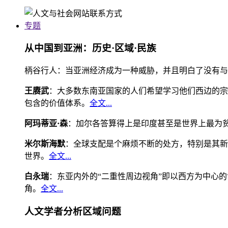
专题
从中国到亚洲：历史·区域·民族
柄谷行人：当亚洲经济成为一种威胁，并且明白了没有与
王赓武
：大多数东南亚国家的人们希望学习他们西边的宗
包含的价值体系。
全文...
阿玛蒂亚·森
：加尔各答算得上是印度甚至是世界上最为
米尔斯海默
：全球支配是个麻烦不断的处方，特别是其新
世界。
全文...
白永瑞
：东亚内外的“二重性周边视角”即以西方为中心
角。
全文...
人文学者分析区域问题