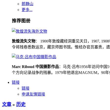
郎静山
更多...
推荐图册
敦煌流失文物
： 1900年敦煌藏经洞重见天日，1907
令将残卷悉数运京，藏京师图书馆。惟经办官员塞责，遗书留在
Marc Riboud 中国摄影作品
：马克·吕布1956年访问
个方向记录战争的残暴。1979年他退出MAGNUM，9
链接
链接
申请友情链接
文章
»
历史