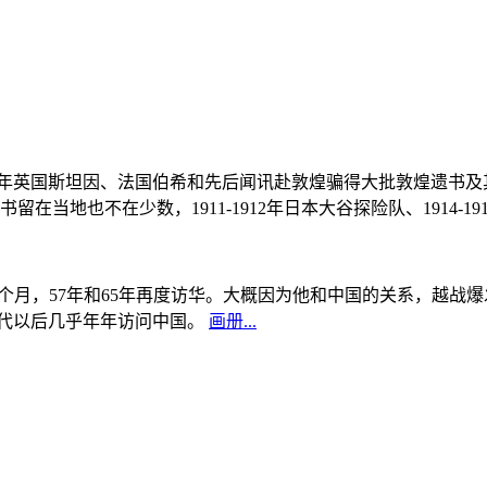
, 1908年英国斯坦因、法国伯希和先后闻讯赴敦煌骗得大批敦煌遗
当地也不在少数，1911-1912年日本大谷探险队、1914-1
中国5个月，57年和65年再度访华。大概因为他和中国的关系，越
0年代以后几乎年年访问中国。
画册...