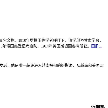
书及其它文物。1910年罗振玉等学者呼吁下，清学部咨甘肃学台，
915年俄国奥登堡考察队、1914年英国斯坦因各有所获。
画册...
战爆发后，他是唯一获许进入越南拍摄的摄影师，从越南和美国两
近期热