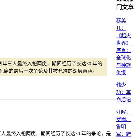
门文章
蔡美
儿：
《起火
世界》
序言：
全球化
四年三人最终入祀两庑，期间经历了长达30 年的
与种族
孔庙的最后一次争论及其被允准的深层意涵。
仇恨
韩少
功：革
命后记
汪晖、
罗岗、
鲁明
三人最终入祀两庑，期间经历了长达30 年的争论，是
军：跨