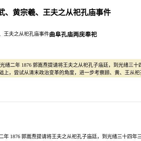
炎武、黄宗羲、王夫之从祀孔庙事件
曲阜孔庙两庑奉祀
绪二年 1876 郭嵩焘提请将王夫之从祀孔子庙廷，到光绪三十
础上，尝试从清末政治变革的角度，进一步考察顾、黄、王从祀
 1876 郭嵩焘提请将王夫之从祀孔子庙廷，到光绪三十四年