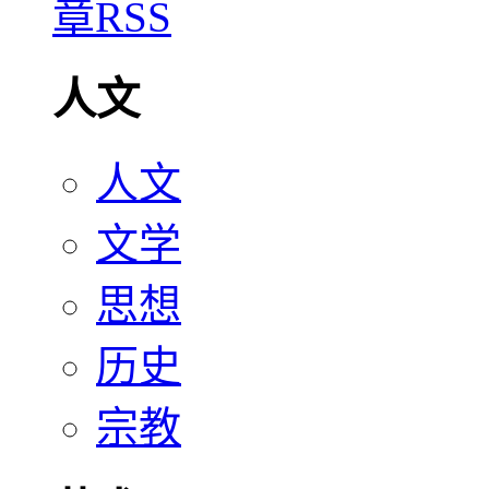
人文
人文
文学
思想
历史
宗教