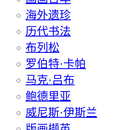
海外遗珍
历代书法
布列松
罗伯特·卡帕
马克·吕布
鲍德里亚
威尼斯·伊斯兰
版画撷英