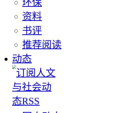
环保
资料
书评
推荐阅读
动态