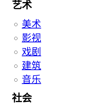
艺术
美术
影视
戏剧
建筑
音乐
社会