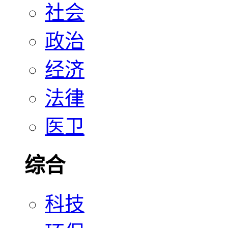
社会
政治
经济
法律
医卫
综合
科技