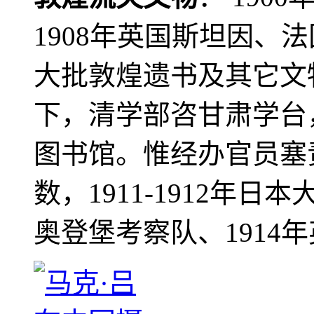
1908年英国斯坦因、
大批敦煌遗书及其它文物
下，清学部咨甘肃学台
图书馆。惟经办官员塞
数，1911-1912年日本
奥登堡考察队、1914