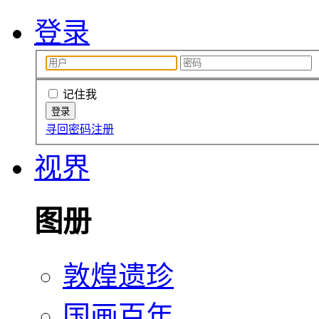
登录
记住我
寻回密码
注册
视界
图册
敦煌遗珍
国画百年