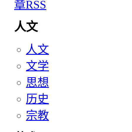
人文
人文
文学
思想
历史
宗教