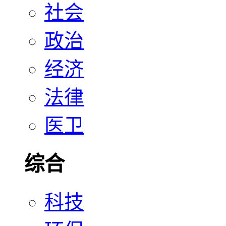
社会
政治
经济
法律
医卫
综合
科技