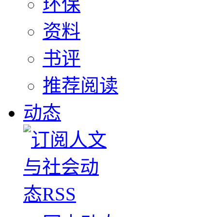
环保
资料
书评
推荐阅读
动态