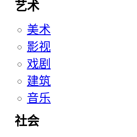
艺术
美术
影视
戏剧
建筑
音乐
社会