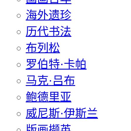
海外遗珍
历代书法
布列松
罗伯特·卡帕
马克·吕布
鲍德里亚
威尼斯·伊斯兰
版画撷英