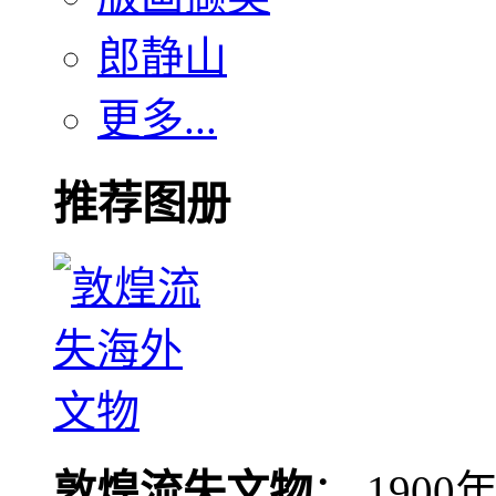
郎静山
更多...
推荐图册
敦煌流失文物
： 190