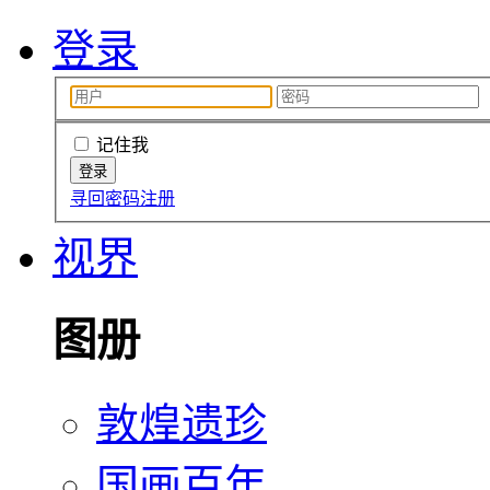
登录
记住我
寻回密码
注册
视界
图册
敦煌遗珍
国画百年