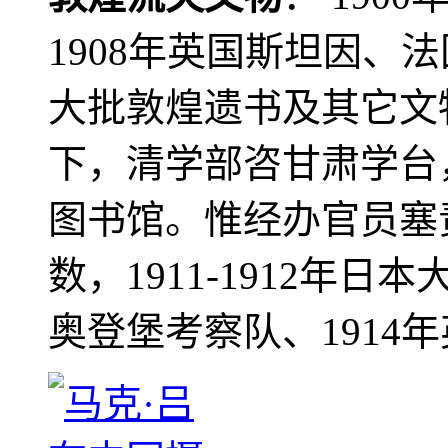
1908年英国斯坦因、
大批敦煌遗书及其它文物
下，清学部咨甘肃学台
图书馆。惟经办官员塞
数，1911-1912年日本
奥登堡考察队、1914