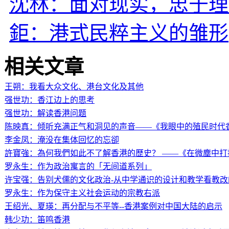
沈林：面对现实，忠于理
鉅：港式民粹主义的雏形
相关文章
王朔：我看大众文化、港台文化及其他
强世功：香江边上的思考
强世功：解读香港问题
陈映真：倾听充满正气和洞见的声音——《我眼中的殖民时代
李金凤：淹没在集体回忆的忘卻
許寶強：為何我們如此不了解香港的歷史？ ——《在微塵中
罗永生：作为政治寓言的「无间道系列」
许宝强：告别犬儒的文化政治-从中学通识的设计和教学看教改
罗永生：作为保守主义社会运动的宗教右派
王绍光、夏瑛：再分配与不平等--香港案例对中国大陆的启示
韩少功：笛鸣香港