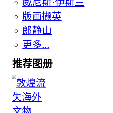
威尼斯·伊斯兰
版画撷英
郎静山
更多...
推荐图册