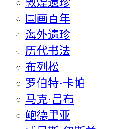
敦煌遗珍
国画百年
海外遗珍
历代书法
布列松
罗伯特·卡帕
马克·吕布
鲍德里亚