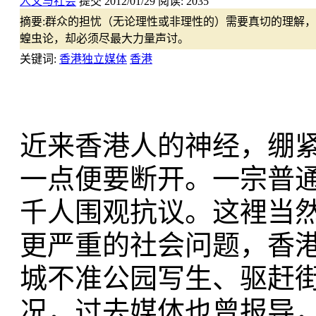
人文与社会
提交
2012/01/29
阅读:
2035
摘要:
群众的担忧（无论理性或非理性的）需要真切的理解，
蝗虫论，却必须尽最大力量声讨。
关键词:
香港独立媒体
香港
近来香港人的神经，绷
一点便要断开。一宗普
千人围观抗议。这裡当然
更严重的社会问题，香
城不准公园写生、驱赶
况，过去媒体也曾报导