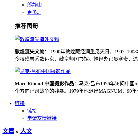
郎静山
更多...
推荐图册
敦煌流失文物
： 1900年敦煌藏经洞重见天日，1907
令将残卷悉数运京，藏京师图书馆。惟经办官员塞责，遗书留在
Marc Riboud 中国摄影作品
：马克·吕布1956年访问
个方向记录战争的残暴。1979年他退出MAGNUM，9
链接
链接
申请友情链接
文章
»
人文