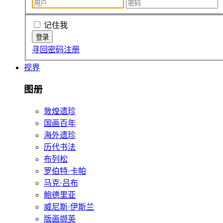
记住我
寻回密码
注册
视界
图册
敦煌遗珍
国画百年
海外遗珍
历代书法
布列松
罗伯特·卡帕
马克·吕布
鲍德里亚
威尼斯·伊斯兰
版画撷英