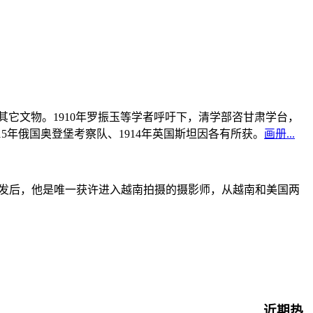
书及其它文物。1910年罗振玉等学者呼吁下，清学部咨甘肃学台，
915年俄国奥登堡考察队、1914年英国斯坦因各有所获。
画册...
战爆发后，他是唯一获许进入越南拍摄的摄影师，从越南和美国两
近期热