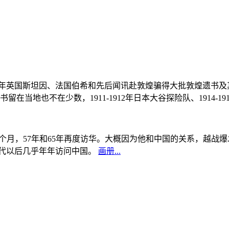
, 1908年英国斯坦因、法国伯希和先后闻讯赴敦煌骗得大批敦煌遗
当地也不在少数，1911-1912年日本大谷探险队、1914-1
中国5个月，57年和65年再度访华。大概因为他和中国的关系，越
0年代以后几乎年年访问中国。
画册...