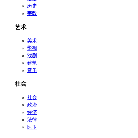
历史
宗教
艺术
美术
影视
戏剧
建筑
音乐
社会
社会
政治
经济
法律
医卫