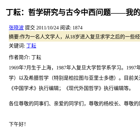
丁耘：哲学研究与古今中西问题——我
张晓波
提交
2011/10/24
阅读:
1874
摘要:
作为一名人文学人，从18岁进入复旦求学之后的一些
关键词:
丁耘
作者简介: 丁耘
1969年7月生于上海，1987年入复旦大学哲学系学习。1
学）以及希腊哲学（特别是柏拉图与亚里士多德）。目前关
《中国学术》执行编辑；《现代外国哲学》执行编辑等。
各位尊敬的同事们、亲爱的同学们，尊敬的杨校长、尊敬的
下午好！