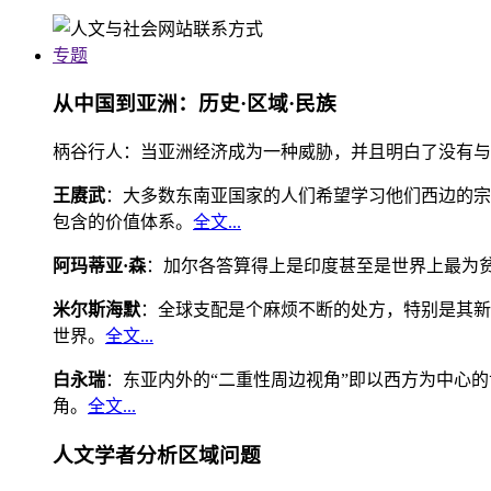
专题
从中国到亚洲：历史·区域·民族
柄谷行人：当亚洲经济成为一种威胁，并且明白了没有与
王赓武
：大多数东南亚国家的人们希望学习他们西边的宗
包含的价值体系。
全文...
阿玛蒂亚·森
：加尔各答算得上是印度甚至是世界上最为
米尔斯海默
：全球支配是个麻烦不断的处方，特别是其新
世界。
全文...
白永瑞
：东亚内外的“二重性周边视角”即以西方为中心
角。
全文...
人文学者分析区域问题