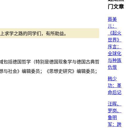
门文章
蔡美
儿：
《起火
踏上求学之路的同学们，有所助益。
世界》
序言：
全球化
与种族
研究领域包括德国哲学（特别是德国现象学与德国古典哲
仇恨
想与社会》编辑委员；《思想史研究》编辑委员；
韩少
功：革
命后记
汪晖、
罗岗、
鲁明
军：跨