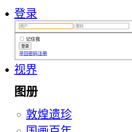
登录
记住我
寻回密码
注册
视界
图册
敦煌遗珍
国画百年