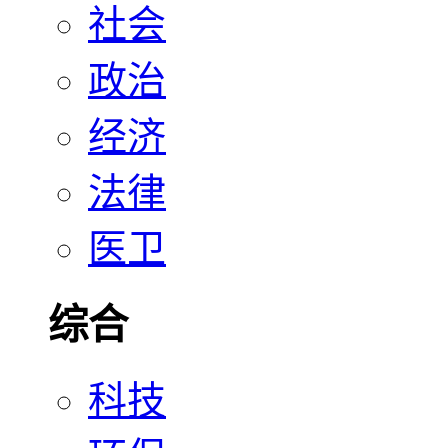
社会
政治
经济
法律
医卫
综合
科技