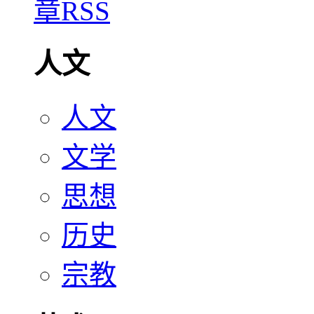
人文
人文
文学
思想
历史
宗教