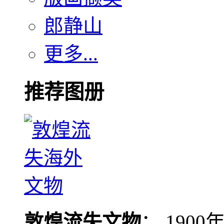
郎静山
更多...
推荐图册
敦煌流失文物
： 190