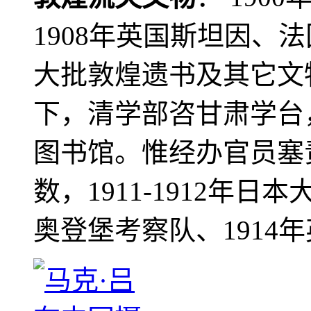
1908年英国斯坦因、
大批敦煌遗书及其它文物
下，清学部咨甘肃学台
图书馆。惟经办官员塞
数，1911-1912年日本
奥登堡考察队、1914