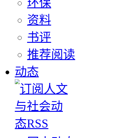
环保
资料
书评
推荐阅读
动态