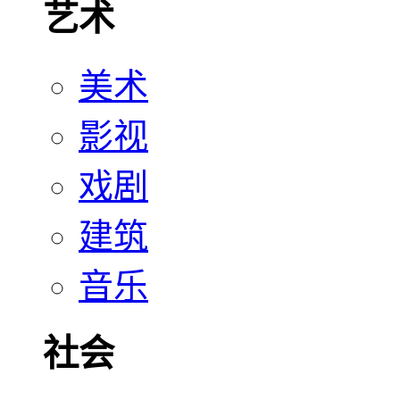
艺术
美术
影视
戏剧
建筑
音乐
社会