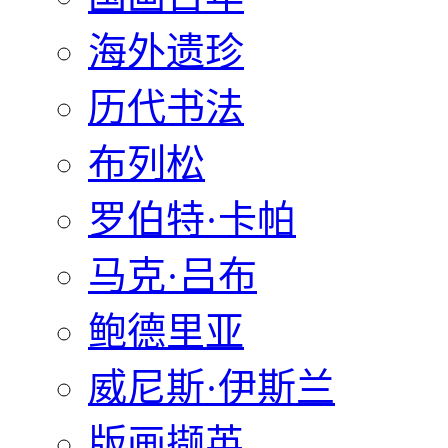
海外遗珍
历代书法
布列松
罗伯特·卡帕
马克·吕布
鲍德里亚
威尼斯·伊斯兰
版画撷英