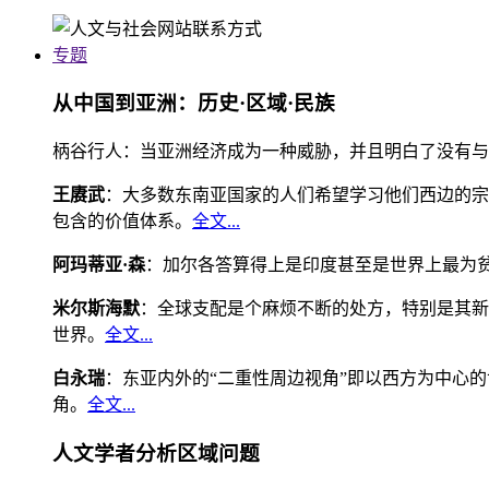
专题
从中国到亚洲：历史·区域·民族
柄谷行人：当亚洲经济成为一种威胁，并且明白了没有与
王赓武
：大多数东南亚国家的人们希望学习他们西边的宗
包含的价值体系。
全文...
阿玛蒂亚·森
：加尔各答算得上是印度甚至是世界上最为
米尔斯海默
：全球支配是个麻烦不断的处方，特别是其新
世界。
全文...
白永瑞
：东亚内外的“二重性周边视角”即以西方为中心
角。
全文...
人文学者分析区域问题