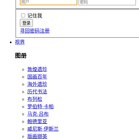
记住我
寻回密码
注册
视界
图册
敦煌遗珍
国画百年
海外遗珍
历代书法
布列松
罗伯特·卡帕
马克·吕布
鲍德里亚
威尼斯·伊斯兰
版画撷英