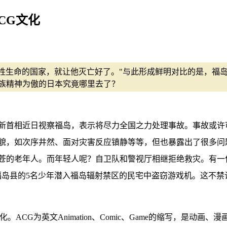
CG文化
牺牲生命的国家，就让他灭亡好了。"与此形成鲜明对比的是，福
族精神为傲的日本究竟哪里去了？
新首相近日视察福岛，表示将尽力全国之力处理事故。事故或许
貌，如次序井然、面对灾害反应镇静等等，但也暴露出了很多问
苍的老年人。而年轻人呢？自卫队和警视厅相继拒绝救灾。有一位
福岛县的5名少年潜入福岛辐射禁区的民宅中盗窃游戏机。这不
CG为英文Animation、Comic、Game的缩写，是动画