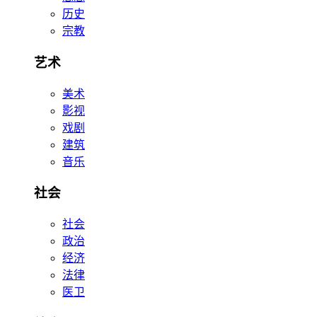
历史
宗教
艺术
美术
影视
戏剧
建筑
音乐
社会
社会
政治
经济
法律
医卫