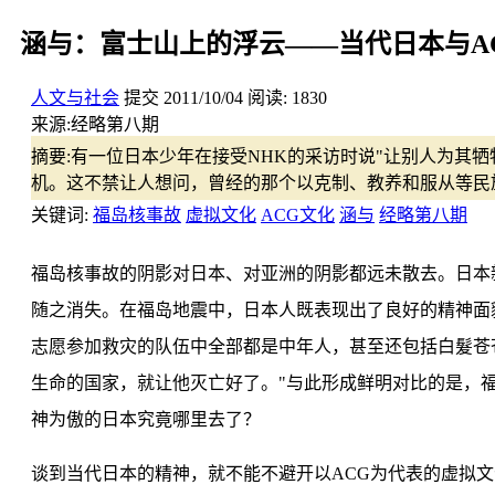
涵与：富士山上的浮云——当代日本与A
人文与社会
提交
2011/10/04
阅读:
1830
来源:
经略第八期
摘要:
有一位日本少年在接受NHK的采访时说"让别人为其
机。这不禁让人想问，曾经的那个以克制、教养和服从等民
关键词:
福岛核事故
虚拟文化
ACG文化
涵与
经略第八期
福岛核事故的阴影对日本、对亚洲的阴影都远未散去。日本
随之消失。在福岛地震中，日本人既表现出了良好的精神面
志愿参加救灾的队伍中全部都是中年人，甚至还包括白髮苍
生命的国家，就让他灭亡好了。"与此形成鲜明对比的是，
神为傲的日本究竟哪里去了？
谈到当代日本的精神，就不能不避开以ACG为代表的虚拟文化。A