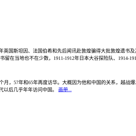
, 1908年英国斯坦因、法国伯希和先后闻讯赴敦煌骗得大批敦煌遗
当地也不在少数，1911-1912年日本大谷探险队、1914-1
中国5个月，57年和65年再度访华。大概因为他和中国的关系，越
0年代以后几乎年年访问中国。
画册...