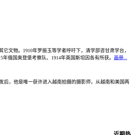
书及其它文物。1910年罗振玉等学者呼吁下，清学部咨甘肃学台，
915年俄国奥登堡考察队、1914年英国斯坦因各有所获。
画册...
战爆发后，他是唯一获许进入越南拍摄的摄影师，从越南和美国两
近期热