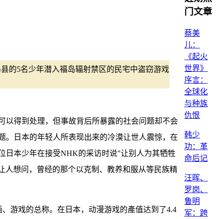
门文章
蔡美
儿：
《起火
世界》
岛县的5名少年潜入福岛辐射禁区的民宅中盗窃游戏
序言：
全球化
与种族
仇恨
可以得到处理，但事故背后所暴露的社会问题却不会
韩少
题。日本的年轻人所表现出来的冷漠让世人震惊，在
功：革
日本少年在接受NHK的采访时说"让别人为其牺牲
命后记
禁让人想问，曾经的那个以克制、教养和服从等民族精
汪晖、
罗岗、
鲁明
、漫画、游戏的总称。在日本，动漫游戏的產值达到了4.4
军：跨