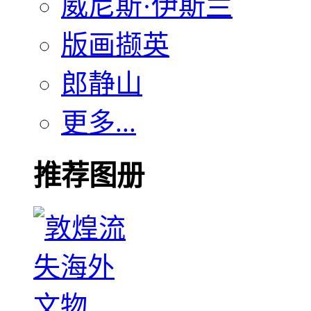
威尼斯·伊斯兰
版画撷英
郎静山
更多...
推荐图册