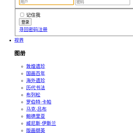
记住我
寻回密码
注册
视界
图册
敦煌遗珍
国画百年
海外遗珍
历代书法
布列松
罗伯特·卡帕
马克·吕布
鲍德里亚
威尼斯·伊斯兰
版画撷英