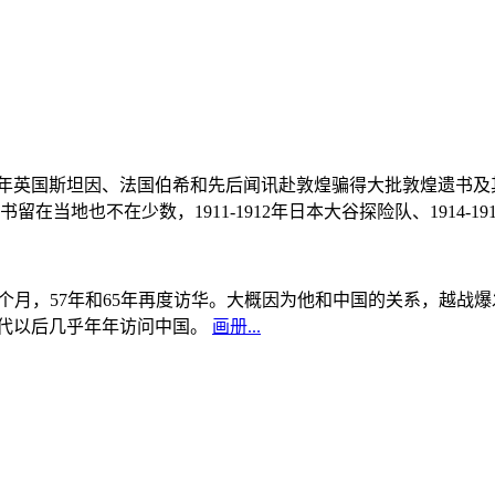
, 1908年英国斯坦因、法国伯希和先后闻讯赴敦煌骗得大批敦煌遗
当地也不在少数，1911-1912年日本大谷探险队、1914-1
中国5个月，57年和65年再度访华。大概因为他和中国的关系，越
0年代以后几乎年年访问中国。
画册...