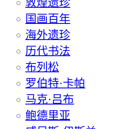
敦煌遗珍
国画百年
海外遗珍
历代书法
布列松
罗伯特·卡帕
马克·吕布
鲍德里亚