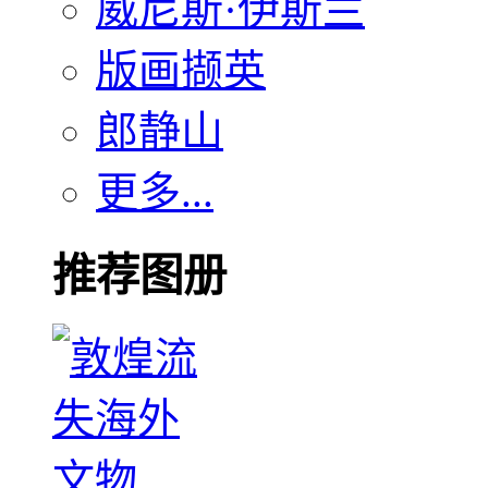
威尼斯·伊斯兰
版画撷英
郎静山
更多...
推荐图册