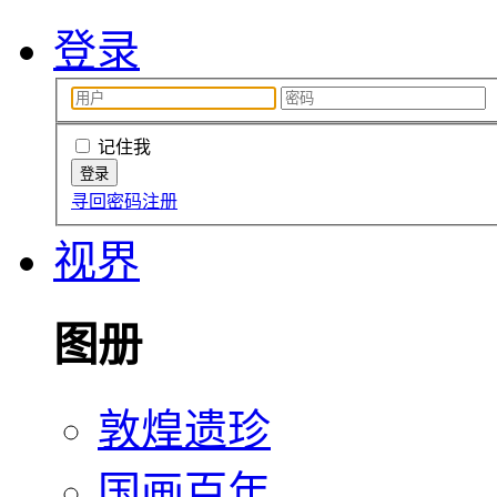
登录
记住我
寻回密码
注册
视界
图册
敦煌遗珍
国画百年