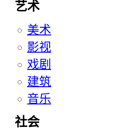
艺术
美术
影视
戏剧
建筑
音乐
社会