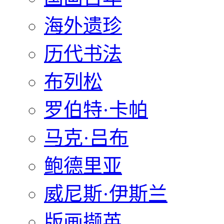
海外遗珍
历代书法
布列松
罗伯特·卡帕
马克·吕布
鲍德里亚
威尼斯·伊斯兰
版画撷英