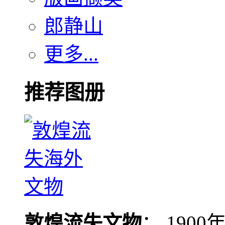
郎静山
更多...
推荐图册
敦煌流失文物
： 190