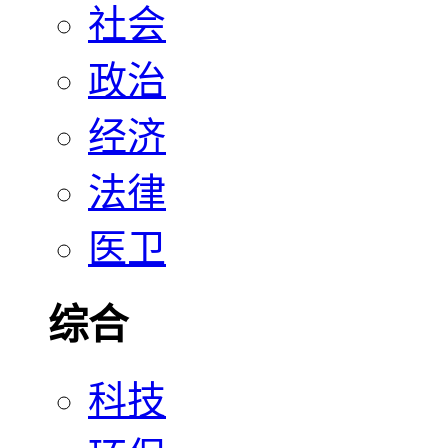
社会
政治
经济
法律
医卫
综合
科技