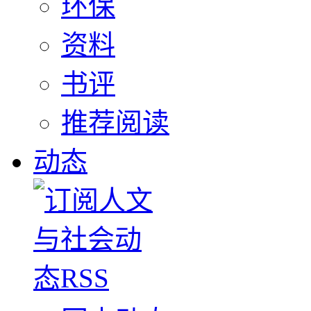
环保
资料
书评
推荐阅读
动态