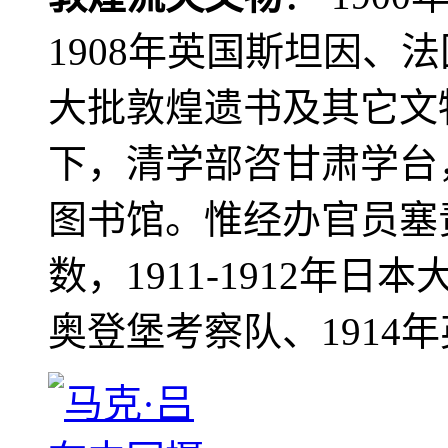
1908年英国斯坦因、
大批敦煌遗书及其它文物
下，清学部咨甘肃学台
图书馆。惟经办官员塞
数，1911-1912年日本
奥登堡考察队、1914