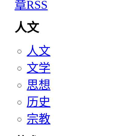
人文
人文
文学
思想
历史
宗教