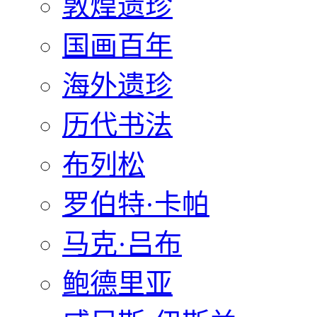
敦煌遗珍
国画百年
海外遗珍
历代书法
布列松
罗伯特·卡帕
马克·吕布
鲍德里亚