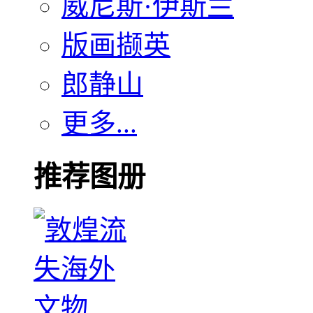
威尼斯·伊斯兰
版画撷英
郎静山
更多...
推荐图册