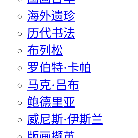
海外遗珍
历代书法
布列松
罗伯特·卡帕
马克·吕布
鲍德里亚
威尼斯·伊斯兰
版画撷英