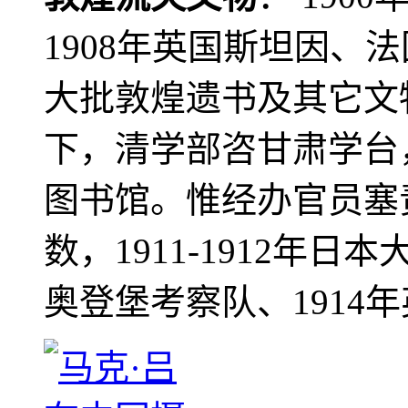
1908年英国斯坦因、
大批敦煌遗书及其它文物
下，清学部咨甘肃学台
图书馆。惟经办官员塞
数，1911-1912年日本
奥登堡考察队、1914