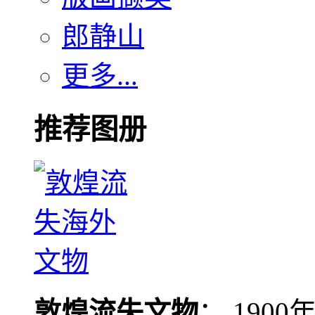
郎静山
更多...
推荐图册
敦煌流失文物
： 190