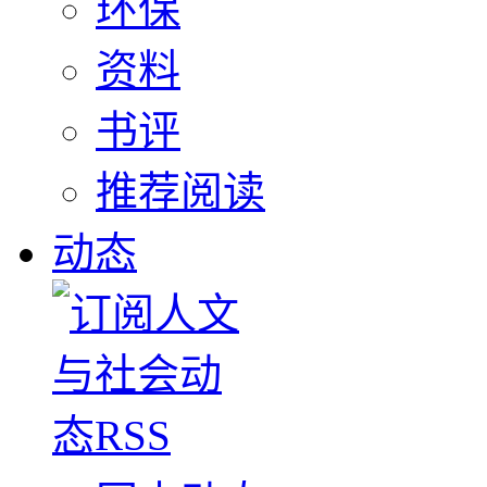
环保
资料
书评
推荐阅读
动态