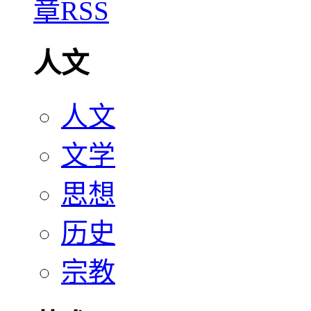
人文
人文
文学
思想
历史
宗教