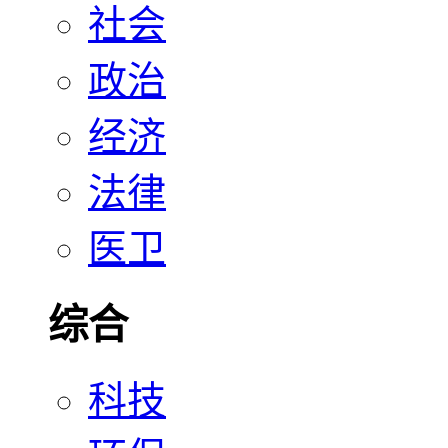
社会
政治
经济
法律
医卫
综合
科技