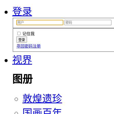
登录
记住我
寻回密码
注册
视界
图册
敦煌遗珍
国画百年