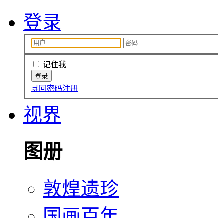
登录
记住我
寻回密码
注册
视界
图册
敦煌遗珍
国画百年