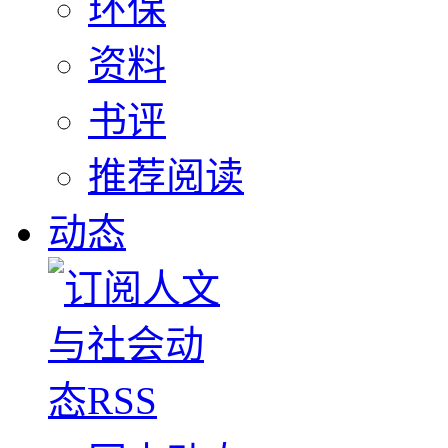
环保
资料
书评
推荐阅读
动态