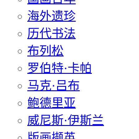
海外遗珍
历代书法
布列松
罗伯特·卡帕
马克·吕布
鲍德里亚
威尼斯·伊斯兰
版画撷英