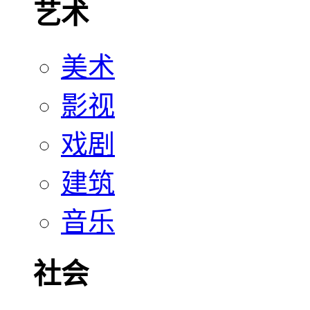
艺术
美术
影视
戏剧
建筑
音乐
社会