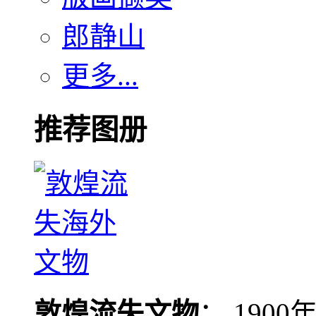
郎静山
更多...
推荐图册
敦煌流失文物
： 190