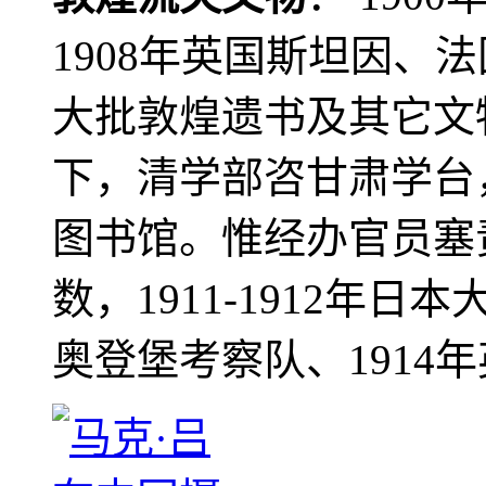
1908年英国斯坦因、
大批敦煌遗书及其它文物
下，清学部咨甘肃学台
图书馆。惟经办官员塞
数，1911-1912年日本
奥登堡考察队、1914