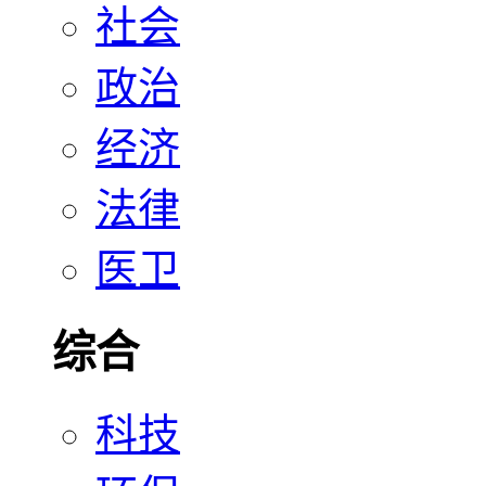
社会
政治
经济
法律
医卫
综合
科技