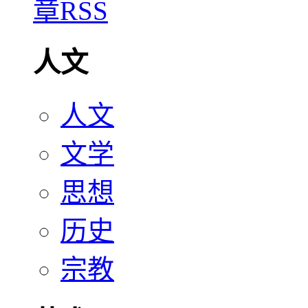
人文
人文
文学
思想
历史
宗教