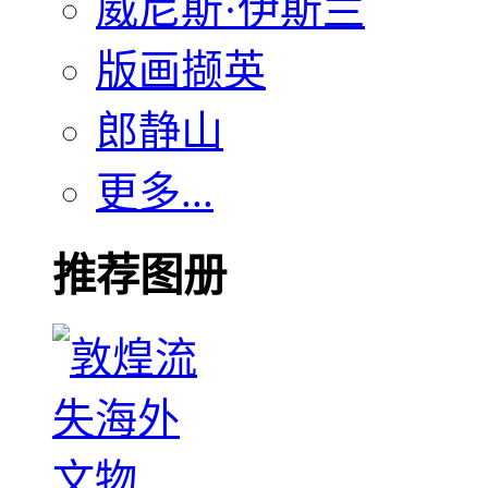
威尼斯·伊斯兰
版画撷英
郎静山
更多...
推荐图册