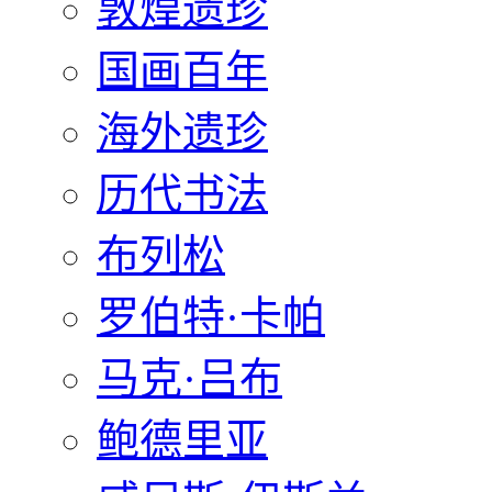
敦煌遗珍
国画百年
海外遗珍
历代书法
布列松
罗伯特·卡帕
马克·吕布
鲍德里亚