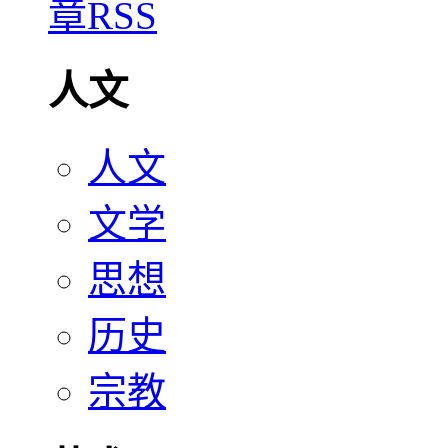
人文
人文
文学
思想
历史
宗教