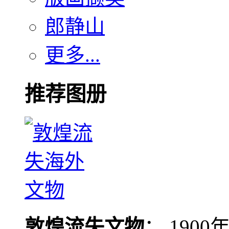
郎静山
更多...
推荐图册
敦煌流失文物
： 190