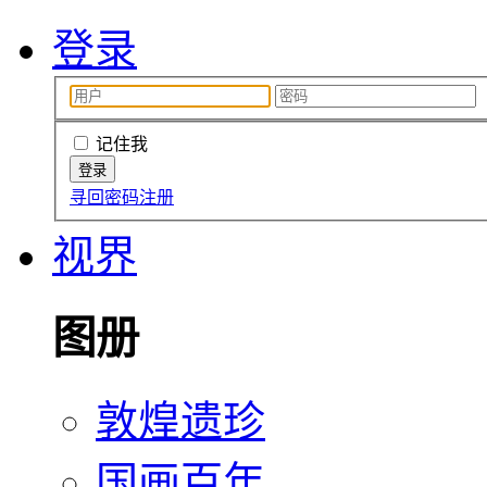
登录
记住我
寻回密码
注册
视界
图册
敦煌遗珍
国画百年