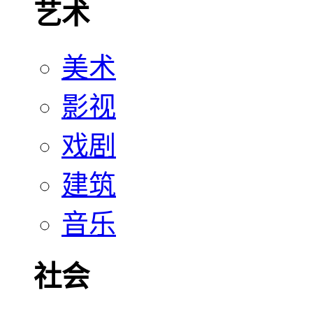
艺术
美术
影视
戏剧
建筑
音乐
社会