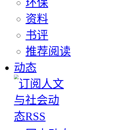
环保
资料
书评
推荐阅读
动态