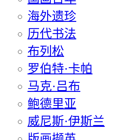
海外遗珍
历代书法
布列松
罗伯特·卡帕
马克·吕布
鲍德里亚
威尼斯·伊斯兰
版画撷英