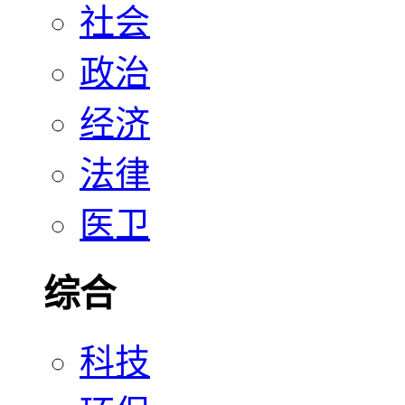
社会
政治
经济
法律
医卫
综合
科技