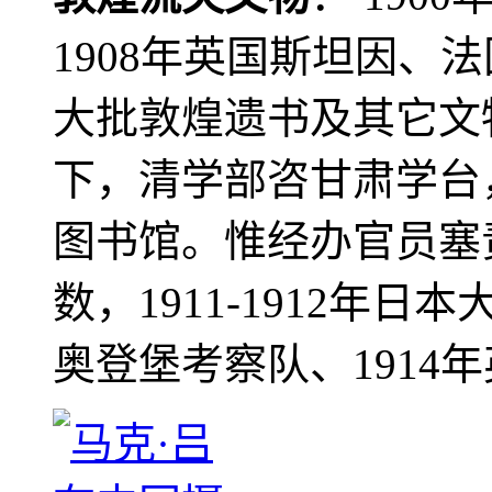
1908年英国斯坦因、
大批敦煌遗书及其它文物
下，清学部咨甘肃学台
图书馆。惟经办官员塞
数，1911-1912年日本
奥登堡考察队、1914