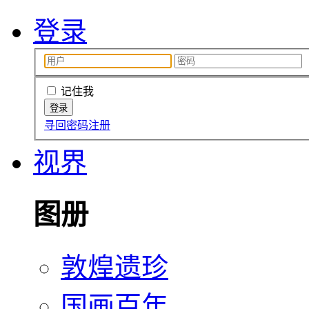
登录
记住我
寻回密码
注册
视界
图册
敦煌遗珍
国画百年