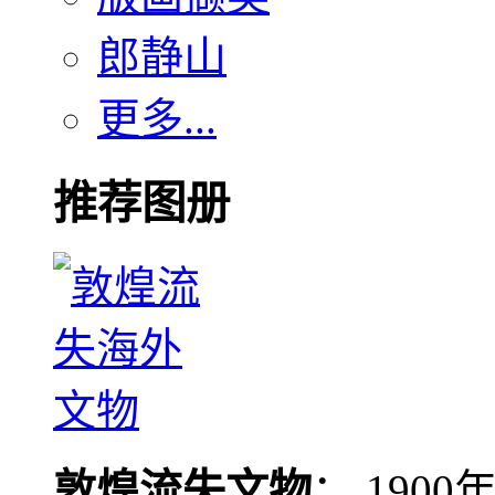
郎静山
更多...
推荐图册
敦煌流失文物
： 190