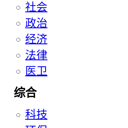
社会
政治
经济
法律
医卫
综合
科技