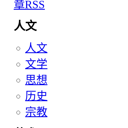
人文
人文
文学
思想
历史
宗教