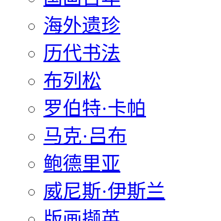
海外遗珍
历代书法
布列松
罗伯特·卡帕
马克·吕布
鲍德里亚
威尼斯·伊斯兰
版画撷英