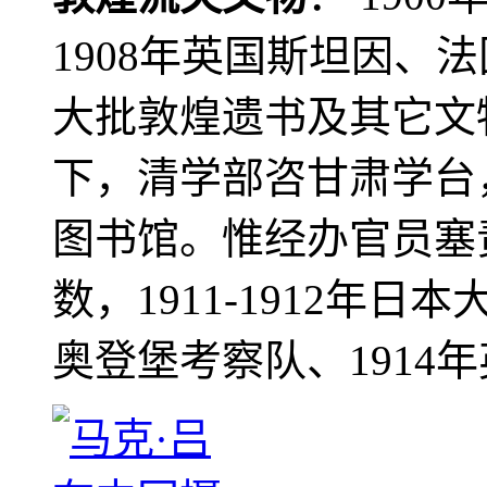
1908年英国斯坦因、
大批敦煌遗书及其它文物
下，清学部咨甘肃学台
图书馆。惟经办官员塞
数，1911-1912年日本
奥登堡考察队、1914