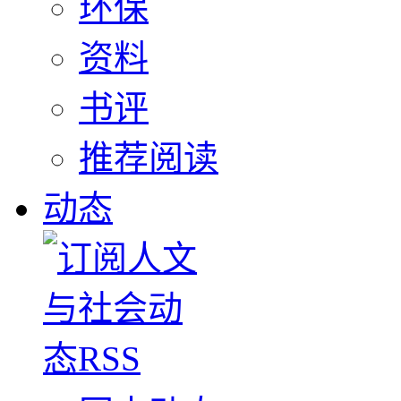
环保
资料
书评
推荐阅读
动态