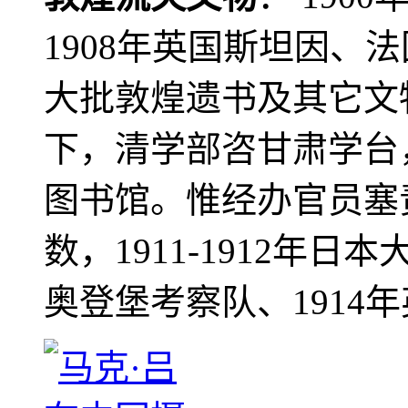
1908年英国斯坦因、
大批敦煌遗书及其它文物
下，清学部咨甘肃学台
图书馆。惟经办官员塞
数，1911-1912年日本
奥登堡考察队、1914