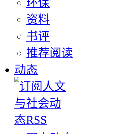
环保
资料
书评
推荐阅读
动态