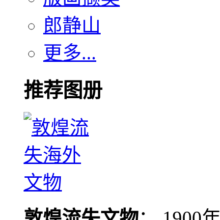
郎静山
更多...
推荐图册
敦煌流失文物
： 190