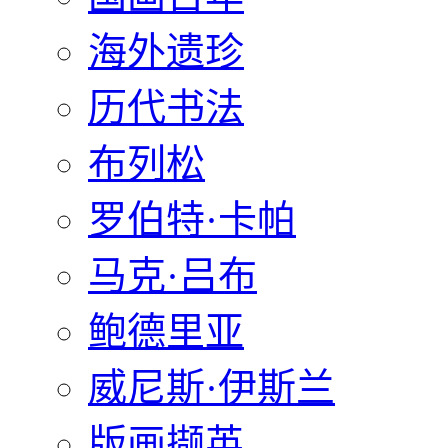
海外遗珍
历代书法
布列松
罗伯特·卡帕
马克·吕布
鲍德里亚
威尼斯·伊斯兰
版画撷英