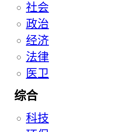
社会
政治
经济
法律
医卫
综合
科技