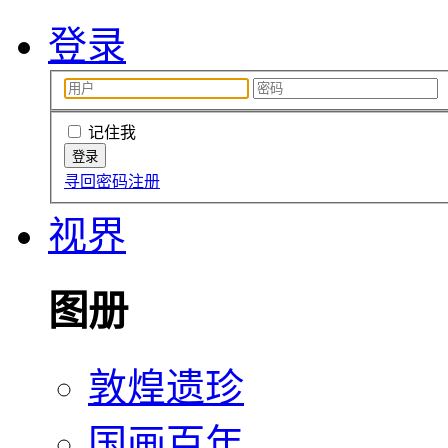
登录
记住我
寻回密码
注册
视界
图册
敦煌遗珍
国画百年