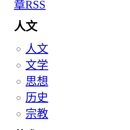
人文
人文
文学
思想
历史
宗教