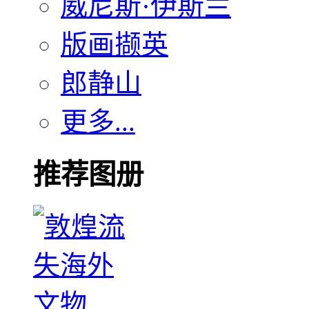
威尼斯·伊斯兰
版画撷英
郎静山
更多...
推荐图册