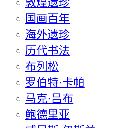
敦煌遗珍
国画百年
海外遗珍
历代书法
布列松
罗伯特·卡帕
马克·吕布
鲍德里亚