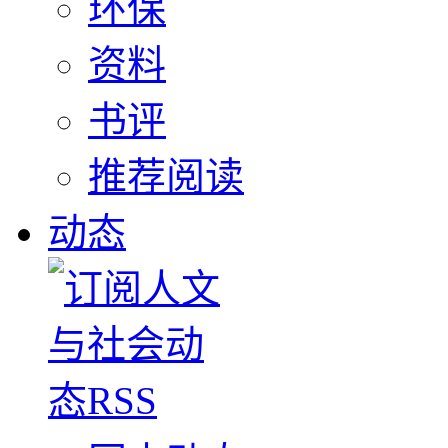
环保
资料
书评
推荐阅读
动态