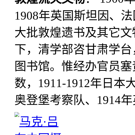
1908年英国斯坦因、
大批敦煌遗书及其它文物
下，清学部咨甘肃学台
图书馆。惟经办官员塞
数，1911-1912年日本
奥登堡考察队、1914