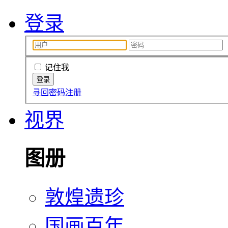
登录
记住我
寻回密码
注册
视界
图册
敦煌遗珍
国画百年