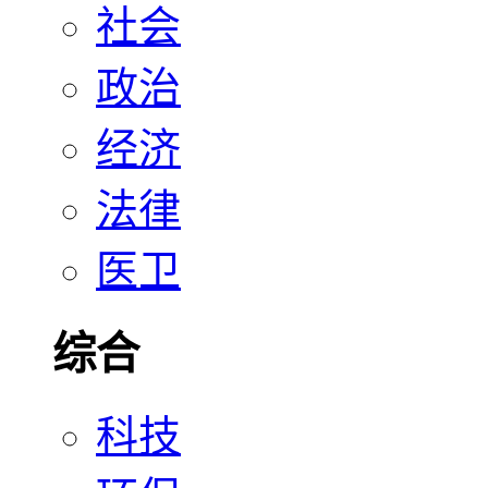
社会
政治
经济
法律
医卫
综合
科技