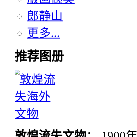
郎静山
更多...
推荐图册
敦煌流失文物
： 190