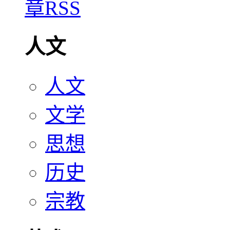
人文
人文
文学
思想
历史
宗教