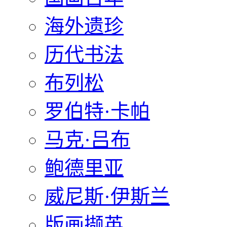
海外遗珍
历代书法
布列松
罗伯特·卡帕
马克·吕布
鲍德里亚
威尼斯·伊斯兰
版画撷英