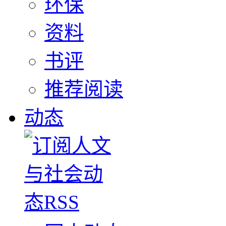
环保
资料
书评
推荐阅读
动态