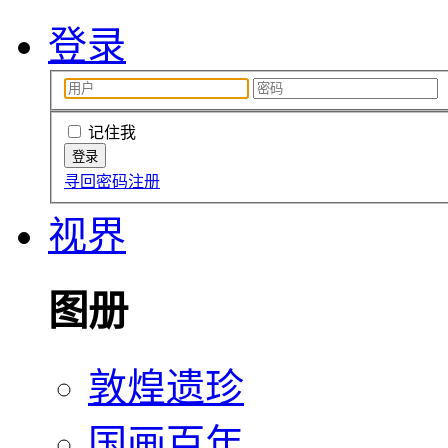
登录
记住我
寻回密码
注册
视界
图册
敦煌遗珍
国画百年