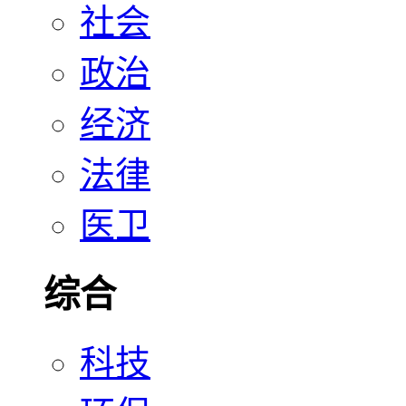
社会
政治
经济
法律
医卫
综合
科技