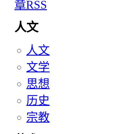
人文
人文
文学
思想
历史
宗教