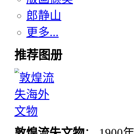
郎静山
更多...
推荐图册
敦煌流失文物
： 190