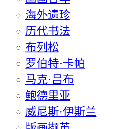
海外遗珍
历代书法
布列松
罗伯特·卡帕
马克·吕布
鲍德里亚
威尼斯·伊斯兰
版画撷英