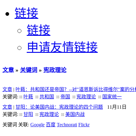
链接
链接
申请友情链接
文章
»
关键词
»
宪政理论
文章
|
叶蕤：共和国还是帝国？--对"道恩斯诉比得维尔"案的分
关键词:
叶蕤
共和国
帝国
宪政理论
国家统一
文章
|
甘阳：论美国内战：宪政理论的四个问题
11月11日
关键词:
甘阳
宪政理论
美国内战
关键词 关联:
Google
百度
Technorati
Flickr