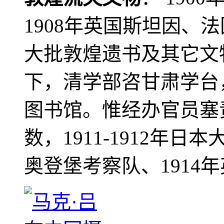
1908年英国斯坦因、
大批敦煌遗书及其它文物
下，清学部咨甘肃学台
图书馆。惟经办官员塞
数，1911-1912年日本
奥登堡考察队、1914