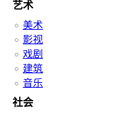
艺术
美术
影视
戏剧
建筑
音乐
社会