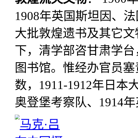
1908年英国斯坦因、
大批敦煌遗书及其它文物
下，清学部咨甘肃学台
图书馆。惟经办官员塞
数，1911-1912年日本
奥登堡考察队、1914