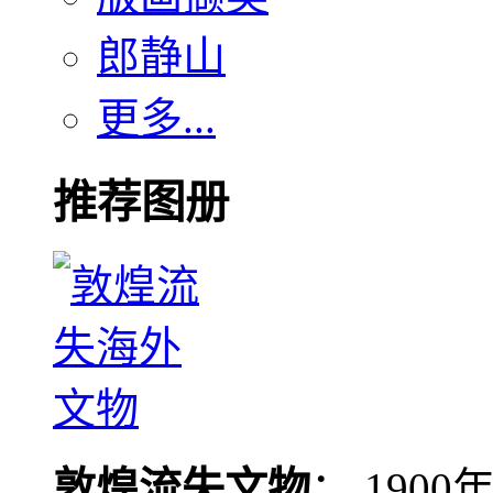
郎静山
更多...
推荐图册
敦煌流失文物
： 190