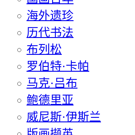
海外遗珍
历代书法
布列松
罗伯特·卡帕
马克·吕布
鲍德里亚
威尼斯·伊斯兰
版画撷英