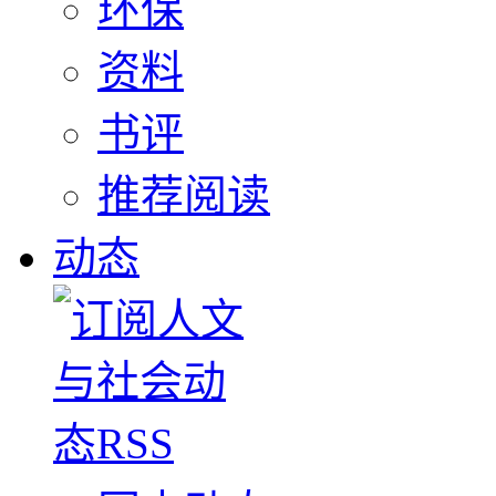
环保
资料
书评
推荐阅读
动态