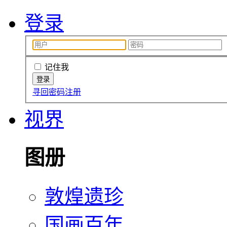
登录
记住我
寻回密码
注册
视界
图册
敦煌遗珍
国画百年