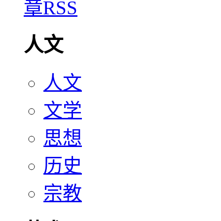
人文
人文
文学
思想
历史
宗教