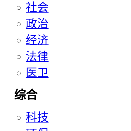
社会
政治
经济
法律
医卫
综合
科技