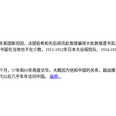
, 1908年英国斯坦因、法国伯希和先后闻讯赴敦煌骗得大批敦煌遗
当地也不在少数，1911-1912年日本大谷探险队、1914-1
中国5个月，57年和65年再度访华。大概因为他和中国的关系，越
0年代以后几乎年年访问中国。
画册...