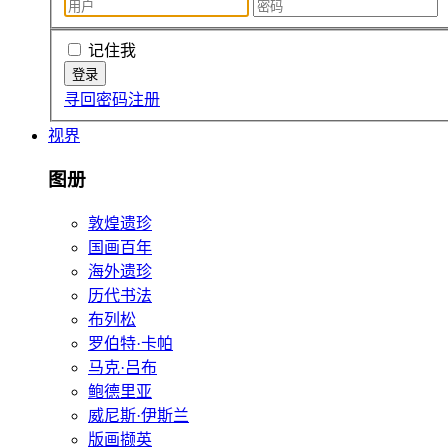
记住我
寻回密码
注册
视界
图册
敦煌遗珍
国画百年
海外遗珍
历代书法
布列松
罗伯特·卡帕
马克·吕布
鲍德里亚
威尼斯·伊斯兰
版画撷英