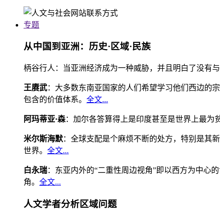
专题
从中国到亚洲：历史·区域·民族
柄谷行人：当亚洲经济成为一种威胁，并且明白了没有与
王赓武
：大多数东南亚国家的人们希望学习他们西边的宗
包含的价值体系。
全文...
阿玛蒂亚·森
：加尔各答算得上是印度甚至是世界上最为
米尔斯海默
：全球支配是个麻烦不断的处方，特别是其新
世界。
全文...
白永瑞
：东亚内外的“二重性周边视角”即以西方为中心
角。
全文...
人文学者分析区域问题