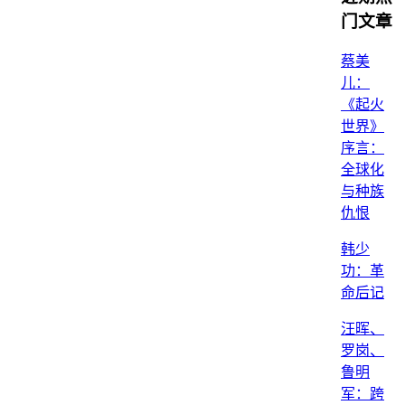
门文章
蔡美
儿：
《起火
世界》
序言：
全球化
与种族
仇恨
韩少
功：革
命后记
汪晖、
罗岗、
鲁明
军：跨