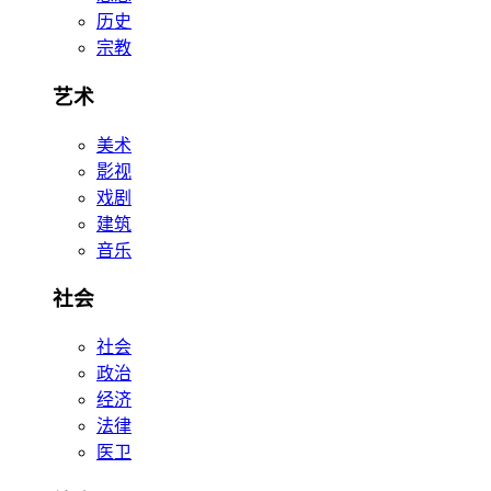
历史
宗教
艺术
美术
影视
戏剧
建筑
音乐
社会
社会
政治
经济
法律
医卫