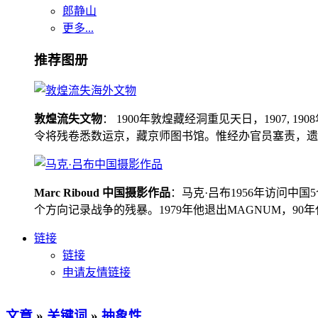
郎静山
更多...
推荐图册
敦煌流失文物
： 1900年敦煌藏经洞重见天日，1907
令将残卷悉数运京，藏京师图书馆。惟经办官员塞责，遗书留在
Marc Riboud 中国摄影作品
：马克·吕布1956年访问
个方向记录战争的残暴。1979年他退出MAGNUM，9
链接
链接
申请友情链接
文章
»
关键词
»
抽象性