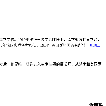
书及其它文物。1910年罗振玉等学者呼吁下，清学部咨甘肃学台，
915年俄国奥登堡考察队、1914年英国斯坦因各有所获。
画册...
战爆发后，他是唯一获许进入越南拍摄的摄影师，从越南和美国两
近期热