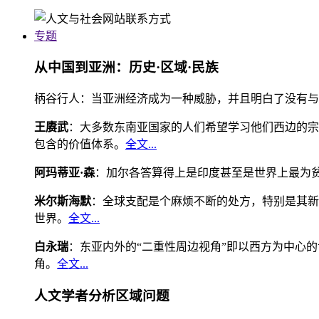
专题
从中国到亚洲：历史·区域·民族
柄谷行人：当亚洲经济成为一种威胁，并且明白了没有与
王赓武
：大多数东南亚国家的人们希望学习他们西边的宗
包含的价值体系。
全文...
阿玛蒂亚·森
：加尔各答算得上是印度甚至是世界上最为
米尔斯海默
：全球支配是个麻烦不断的处方，特别是其新
世界。
全文...
白永瑞
：东亚内外的“二重性周边视角”即以西方为中心
角。
全文...
人文学者分析区域问题