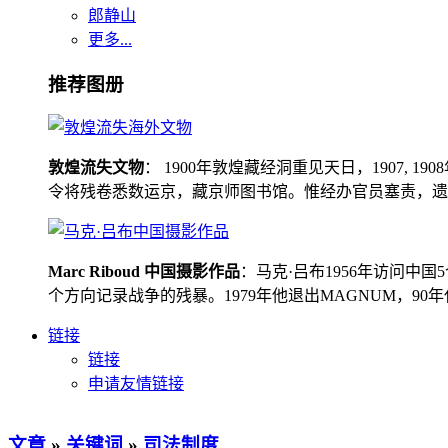
郎静山
更多...
推荐图册
敦煌流失文物
： 1900年敦煌藏经洞重见天日，1907
令将残卷悉数运京，藏京师图书馆。惟经办官员塞责，遗书留在
Marc Riboud 中国摄影作品
：马克·吕布1956年访问
个方向记录战争的残暴。1979年他退出MAGNUM，9
链接
链接
申请友情链接
文章
»
关键词
»
司法制度