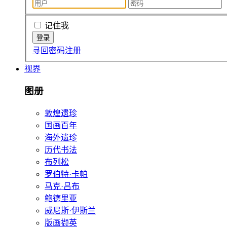
记住我
寻回密码
注册
视界
图册
敦煌遗珍
国画百年
海外遗珍
历代书法
布列松
罗伯特·卡帕
马克·吕布
鲍德里亚
威尼斯·伊斯兰
版画撷英