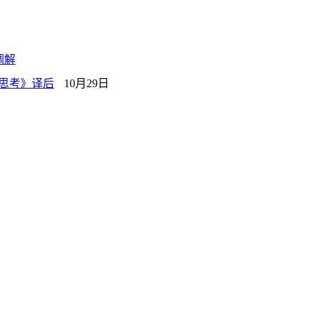
调解
何思考》译后
10月29日