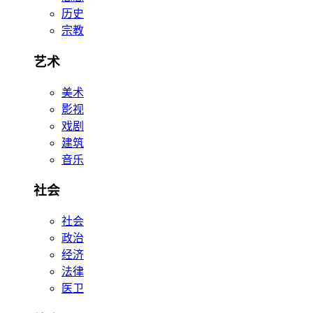
历史
宗教
艺术
美术
影视
戏剧
建筑
音乐
社会
社会
政治
经济
法律
医卫