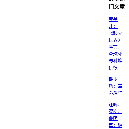
门文章
蔡美
儿：
《起火
世界》
序言：
全球化
与种族
仇恨
韩少
功：革
命后记
汪晖、
罗岗、
鲁明
军：跨