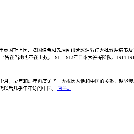
, 1908年英国斯坦因、法国伯希和先后闻讯赴敦煌骗得大批敦煌遗
当地也不在少数，1911-1912年日本大谷探险队、1914-1
中国5个月，57年和65年再度访华。大概因为他和中国的关系，越
0年代以后几乎年年访问中国。
画册...