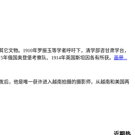
书及其它文物。1910年罗振玉等学者呼吁下，清学部咨甘肃学台，
915年俄国奥登堡考察队、1914年英国斯坦因各有所获。
画册...
战爆发后，他是唯一获许进入越南拍摄的摄影师，从越南和美国两
近期热