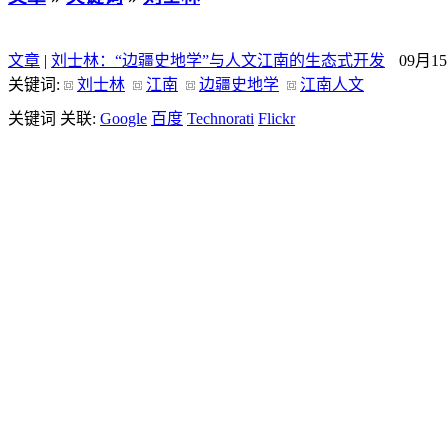
文章
|
刘士林：“边疆史地学”与人文江南的生态式开发
09月1
关键词:
刘士林
江南
边疆史地学
江南人文
关键词 关联:
Google
百度
Technorati
Flickr