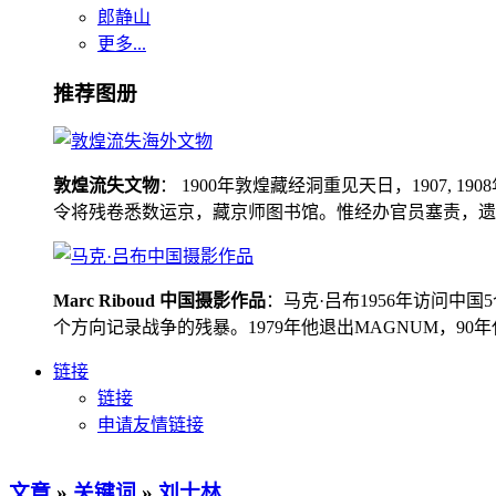
郎静山
更多...
推荐图册
敦煌流失文物
： 1900年敦煌藏经洞重见天日，1907
令将残卷悉数运京，藏京师图书馆。惟经办官员塞责，遗书留在
Marc Riboud 中国摄影作品
：马克·吕布1956年访问
个方向记录战争的残暴。1979年他退出MAGNUM，9
链接
链接
申请友情链接
文章
»
关键词
»
刘士林