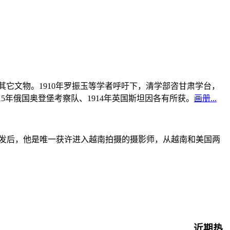
书及其它文物。1910年罗振玉等学者呼吁下，清学部咨甘肃学台，
915年俄国奥登堡考察队、1914年英国斯坦因各有所获。
画册...
战爆发后，他是唯一获许进入越南拍摄的摄影师，从越南和美国两
近期热