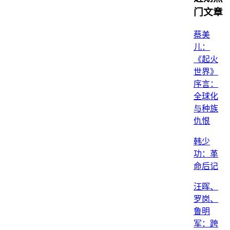
门文章
蔡美
儿：
《起火
世界》
序言：
全球化
与种族
仇恨
韩少
功：革
命后记
汪晖、
罗岗、
鲁明
军：跨