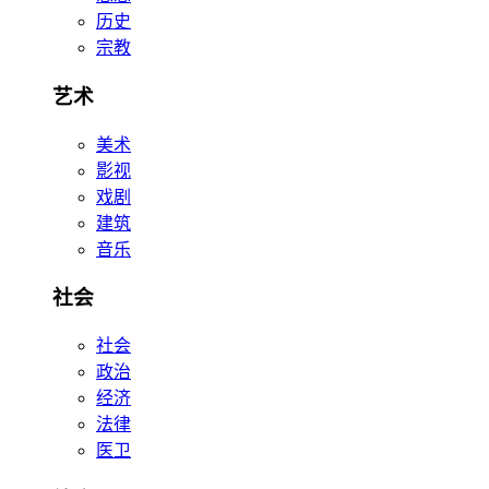
历史
宗教
艺术
美术
影视
戏剧
建筑
音乐
社会
社会
政治
经济
法律
医卫