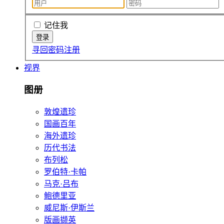
记住我
寻回密码
注册
视界
图册
敦煌遗珍
国画百年
海外遗珍
历代书法
布列松
罗伯特·卡帕
马克·吕布
鲍德里亚
威尼斯·伊斯兰
版画撷英