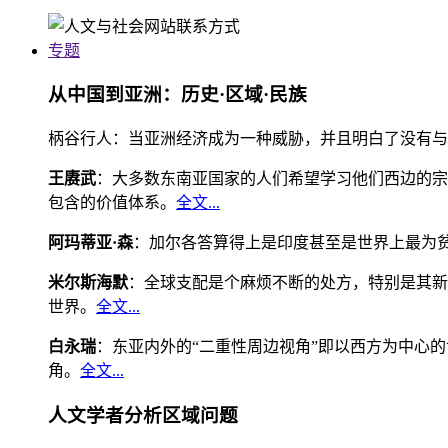
专题
从中国到亚洲：历史·区域·民族
柄谷行人：当亚洲经济成为一种威胁，并且明白了没有与
王赓武
：大多数东南亚国家的人们希望学习他们西边的宗
包含的价值体系。
全文...
阿玛蒂亚·森
：加尔各答算得上是印度甚至是世界上最为
米尔斯海默
：全球支配是个麻烦不断的处方，特别是其新
世界。
全文...
白永瑞
：东亚内外的“二重性周边视角”即以西方为中心
角。
全文...
人文学者分析区域问题