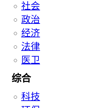
社会
政治
经济
法律
医卫
综合
科技