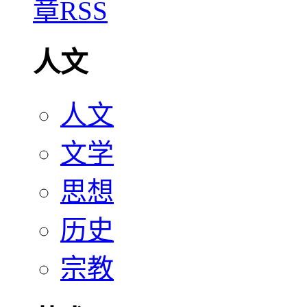
人文
人文
文学
思想
历史
宗教