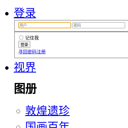
登录
记住我
寻回密码
注册
视界
图册
敦煌遗珍
国画百年