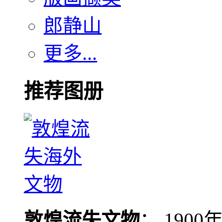
郎静山
更多...
推荐图册
敦煌流失文物
： 190