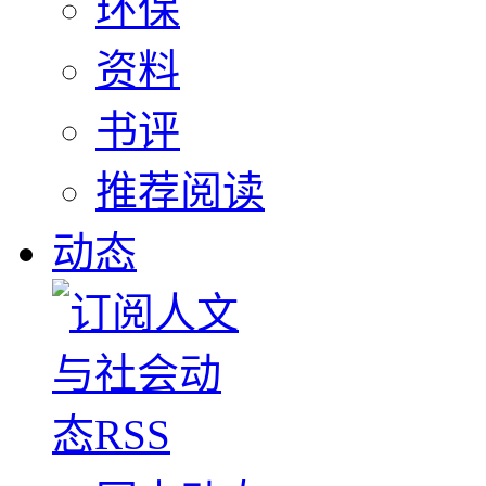
环保
资料
书评
推荐阅读
动态