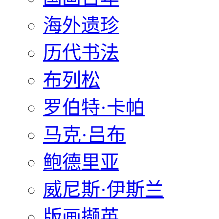
海外遗珍
历代书法
布列松
罗伯特·卡帕
马克·吕布
鲍德里亚
威尼斯·伊斯兰
版画撷英