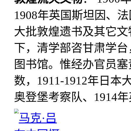
1908年英国斯坦因、
大批敦煌遗书及其它文物
下，清学部咨甘肃学台
图书馆。惟经办官员塞
数，1911-1912年日本
奥登堡考察队、1914