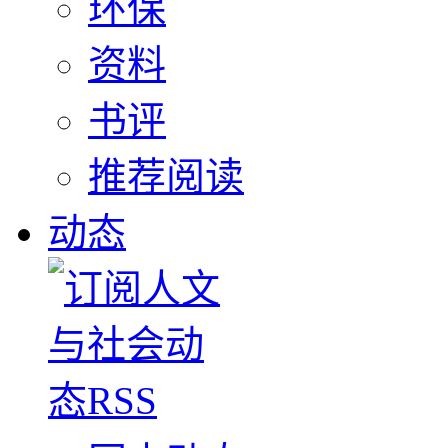
环保
资料
书评
推荐阅读
动态