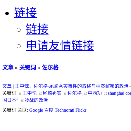
链接
链接
申请友情链接
文章
»
关键词
»
佐尔格
文章
|
王中忱：佐尔格-尾崎秀实事件的叙述与档案解密的政治——
关键词:
王中忱
尾崎秀实
佐尔格
中西功
shanghai co
国日本”
冷战的政治
关键词 关联:
Google
百度
Technorati
Flickr