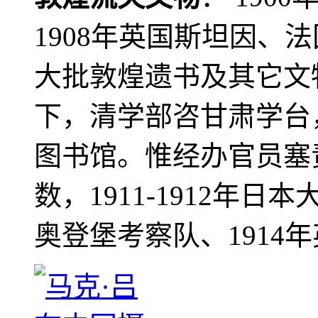
1908年英国斯坦因、
大批敦煌遗书及其它文物
下，清学部咨甘肃学台
图书馆。惟经办官员塞
数，1911-1912年日本
奥登堡考察队、1914