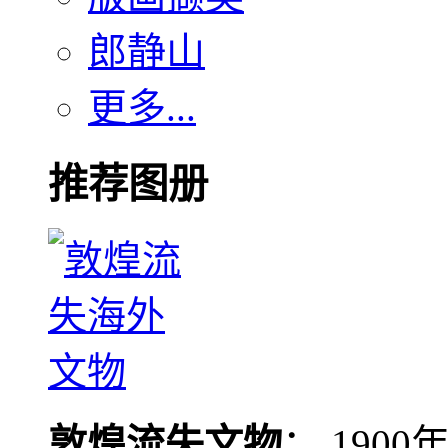
郎静山
更多...
推荐图册
敦煌流失文物
： 190