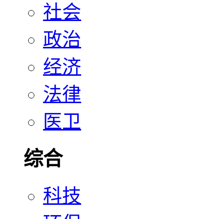
社会
政治
经济
法律
医卫
综合
科技