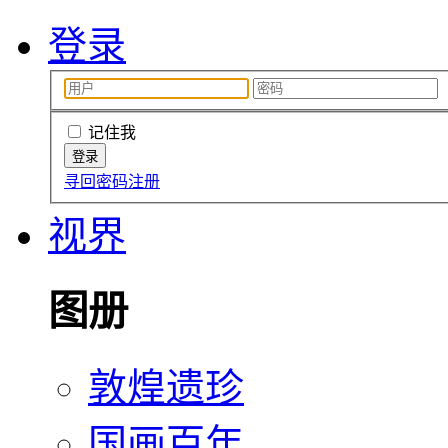
登录
记住我
寻回密码
注册
视界
图册
敦煌遗珍
国画百年