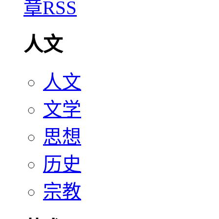
人文
人文
文学
思想
历史
宗教