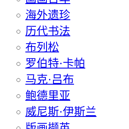
海外遗珍
历代书法
布列松
罗伯特·卡帕
马克·吕布
鲍德里亚
威尼斯·伊斯兰
版画撷英